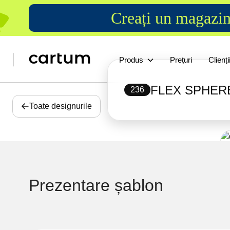
Creați un magazin
Produs
Prețuri
Clienți
FLEX SPHER
236
Toate designurile
Prezentare șablon