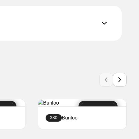
Bunloo
380
Creați site-ul