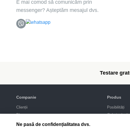
E mai comod să comunicăm prin
messenger? Așteptăm mesajul dvs.
Testare gratu
Companie
Produs
Clienții
Posibilități
Blog
Galeria de de
Politica de confidențialitate
Promovarea
Ne pasă de confidențialitatea dvs.
Integrări