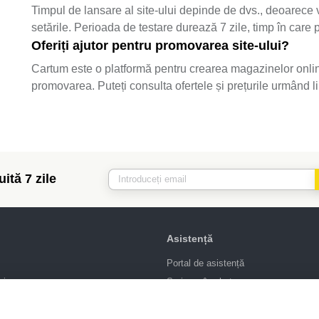
Timpul de lansare al site-ului depinde de dvs., deoarece ve
setările. Perioada de testare durează 7 zile, timp în care pu
Oferiți ajutor pentru promovarea site-ului?
Cartum este o platformă pentru crearea magazinelor online.
promovarea. Puteți consulta ofertele și prețurile urmând l
ită 7 zile
Asistență
Portal de asistență
sign
Scrie-ne în chat
 SEO
Contract public