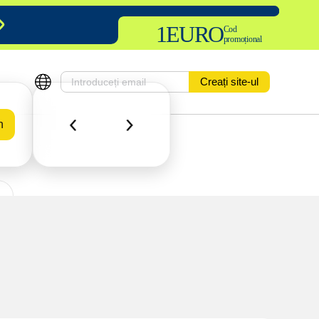
1EURO
Cod
promoțional
Creați site-ul
n