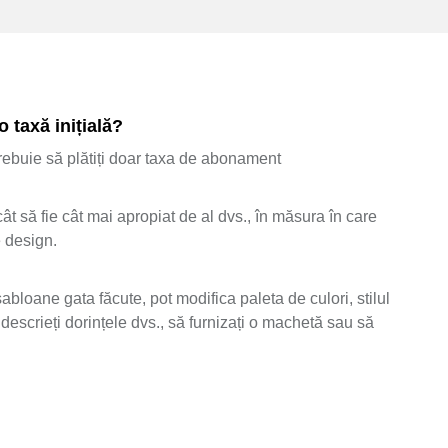
 taxă inițială?
 trebuie să plătiți doar taxa de abonament
ât să fie cât mai apropiat de al dvs., în măsura în care
e design.
abloane gata făcute, pot modifica paleta de culori, stilul
descrieți dorințele dvs., să furnizați o machetă sau să