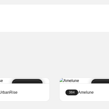
UrbanRise
Amelune
384
Creați site-ul
Creați site-ul