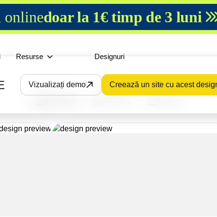
 online
doar la 1€ timp de 3 luni
i
Resurse
Designuri
E
Vizualizați demo
Creează un site cu acest desig
Principal
Catalog
Produs