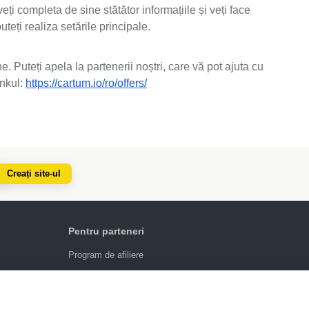
ți completa de sine stătător informațiile și veți face
teți realiza setările principale.
 Puteți apela la partenerii noștri, care vă pot ajuta cu
inkul:
https://cartum.io/ro/offers/
Creați site-ul
Pentru parteneri
Program de afiliere
4.6
924
recenzii