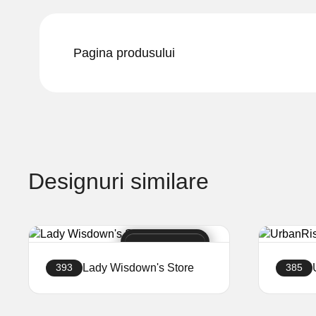
Pagina produsului
Designuri similare
Lady Wisdown's Store
393
385
Creați site-ul