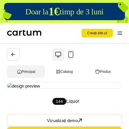
1€
Doar la
timp de 3 luni
Creați site-ul
Principal
Catalog
Produs
Liquor
144
Vizualizați demo