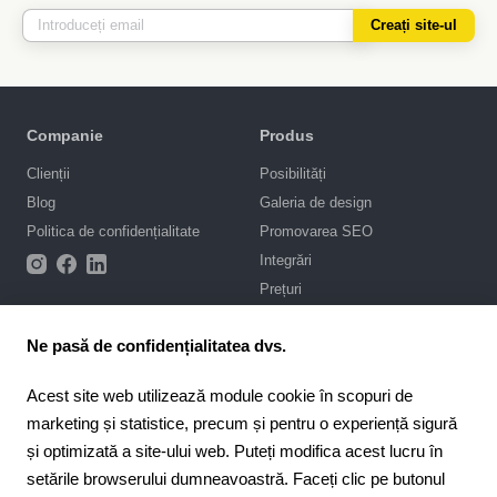
Creați site-ul
Companie
Produs
Clienții
Posibilități
Blog
Galeria de design
Politica de confidențialitate
Promovarea SEO
Integrări
Prețuri
Asistență
Ne pasă de confidențialitatea dvs.
Portal de asistență
Acest site web utilizează module cookie în scopuri de
Scrie-ne în chat
marketing și statistice, precum și pentru o experiență sigură
Contract public
și optimizată a site-ului web. Puteți modifica acest lucru în
setările browserului dumneavoastră. Faceți clic pe butonul
4.6
Pentru parteneri