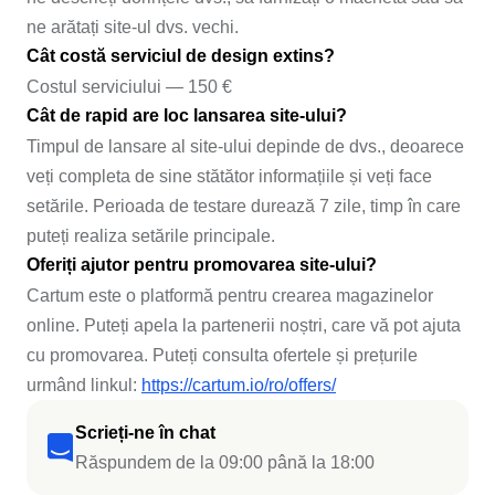
ne arătați site-ul dvs. vechi.
Cât costă serviciul de design extins?
Costul serviciului — 150 €
Cât de rapid are loc lansarea site-ului?
Timpul de lansare al site-ului depinde de dvs., deoarece
veți completa de sine stătător informațiile și veți face
setările. Perioada de testare durează 7 zile, timp în care
puteți realiza setările principale.
Oferiți ajutor pentru promovarea site-ului?
Cartum este o platformă pentru crearea magazinelor
online. Puteți apela la partenerii noștri, care vă pot ajuta
cu promovarea. Puteți consulta ofertele și prețurile
urmând linkul:
https://cartum.io/ro/offers/
Scrieți-ne în chat
Răspundem de la 09:00 până la 18:00