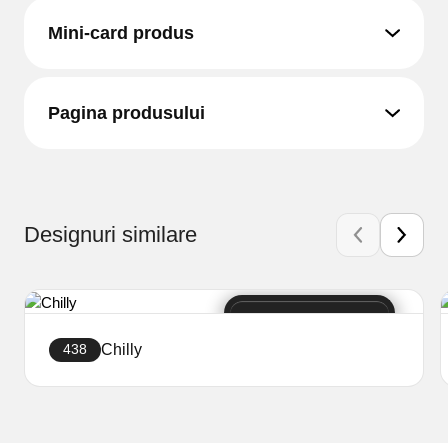
Mini-card produs
Pagina produsului
Designuri similare
Chilly
438
Creați site-ul