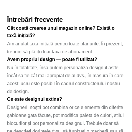
Întrebări frecvente
Cât costă crearea unui magazin online? Există o
taxă inițială?
Am anulat taxa inițială pentru toate planurile. În prezent,
trebuie să plătiți doar taxa de abonament
Avem propriul design — poate fi utilizat?
Nu în totalitate, însă putem personaliza designul astfel
încât să fie cât mai apropiat de al dvs., în măsura în care
acest lucru este posibil în cadrul constructorului nostru
de design.
Ce este designul extins?
Designerii noștri pot combina orice elemente din diferite
șabloane gata făcute, pot modifica paleta de culori, stilul
blocurilor și pot personaliza designul. Trebuie doar să
ne descrieți dorințele dvs., să furnizați o machetă sau să