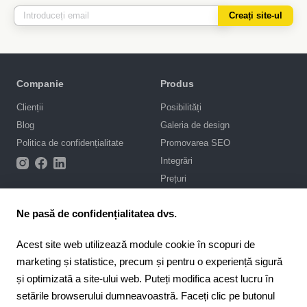
Creați site-ul
Companie
Produs
Clienții
Posibilități
Blog
Galeria de design
Politica de confidențialitate
Promovarea SEO
Integrări
Prețuri
Asistență
Ne pasă de confidențialitatea dvs.
Portal de asistență
Acest site web utilizează module cookie în scopuri de
Scrie-ne în chat
marketing și statistice, precum și pentru o experiență sigură
Contract public
și optimizată a site-ului web. Puteți modifica acest lucru în
setările browserului dumneavoastră. Faceți clic pe butonul
4.6
Pentru parteneri