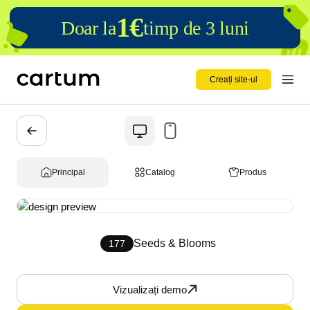
1€
Doar la
timp de 3 luni
Creați site-ul
Principal
Catalog
Produs
Seeds & Blooms
177
Vizualizați demo