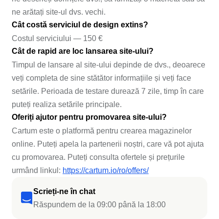
ne arătați site-ul dvs. vechi.
Cât costă serviciul de design extins?
Costul serviciului — 150 €
Cât de rapid are loc lansarea site-ului?
Timpul de lansare al site-ului depinde de dvs., deoarece
veți completa de sine stătător informațiile și veți face
setările. Perioada de testare durează 7 zile, timp în care
puteți realiza setările principale.
Oferiți ajutor pentru promovarea site-ului?
Cartum este o platformă pentru crearea magazinelor
online. Puteți apela la partenerii noștri, care vă pot ajuta
cu promovarea. Puteți consulta ofertele și prețurile
urmând linkul:
https://cartum.io/ro/offers/
Scrieți-ne în chat
Răspundem de la 09:00 până la 18:00