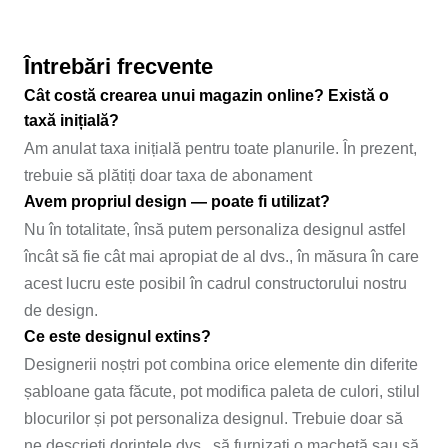
Întrebări frecvente
Cât costă crearea unui magazin online? Există o
taxă inițială?
Am anulat taxa inițială pentru toate planurile. În prezent,
trebuie să plătiți doar taxa de abonament
Avem propriul design — poate fi utilizat?
Nu în totalitate, însă putem personaliza designul astfel
încât să fie cât mai apropiat de al dvs., în măsura în care
acest lucru este posibil în cadrul constructorului nostru
de design.
Ce este designul extins?
Designerii noștri pot combina orice elemente din diferite
șabloane gata făcute, pot modifica paleta de culori, stilul
blocurilor și pot personaliza designul. Trebuie doar să
ne descrieți dorințele dvs., să furnizați o machetă sau să