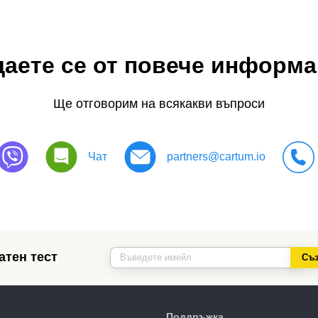
аете се от повече информ
Ще отговорим на всякакви въпроси
Чат
partners@cartum.io
атен тест
Съз
Поддръжка