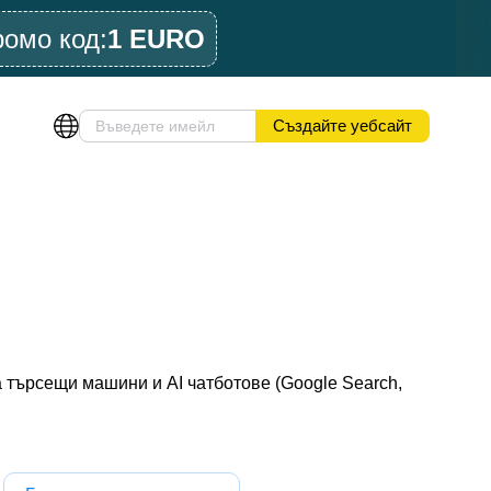
ромо код:
1 EURO
Създайте уебсайт
 търсещи машини и AI чатботове (Google Search,