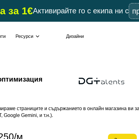
а за 1€
Активирайте го с екипа ни с
п
нти
Ресурси
Дизайни
оптимизация
ираме страниците и съдържанието в онлайн магазина ви за
 Google Gemini, и т.н.).
250/м