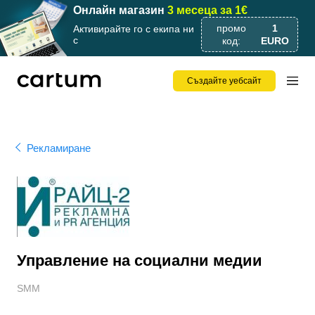
Онлайн магазин
3 месеца за 1€
промо
1
Активирайте го с екипа ни
с
код:
EURO
Създайте уебсайт
Рекламиране
Управление на социални медии
SMM