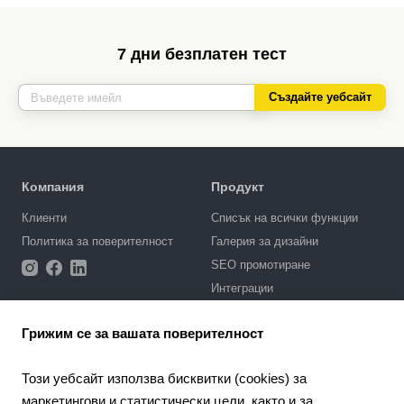
7 дни безплатен тест
Създайте уебсайт
Компания
Продукт
Клиенти
Списък на всички функции
Политика за поверителност
Галерия за дизайни
SEO промотиране
Интеграции
Цени
Грижим се за вашата поверителност
Поддръжка
Този уебсайт използва бисквитки (cookies) за
Портал за поддръжка
маркетингови и статистически цели, както и за