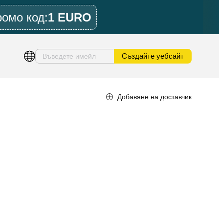
ромо код:
1 EURO
Създайте уебсайт
Добавяне на доставчик