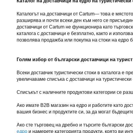
Каталог на доставчици на едро на туристически
Каталогът на доставчици от Cartum— това е мястото
разширява и почти всеки ден към него се присъедин
доставчици от Cartum не функционира като търговск
каталога с доставчици е безплатно, както и използ
позволява продажба или покупка на стоки на едро б
Голям избор от български доставчици на турист
Всеки доставчик туристически стоки в каталога е 
увеличаваме списъка с доставчици на туристически с
Списъкът с наличните продуктови категории се разш
Ако имате B2B магазин на едро и работите като дос
вашия бизнес и продуктите си, за да могат бъдещит
Ако сте търговец на дребно и търсите български дос
едро
и намерете категорията продукти, която ви инт