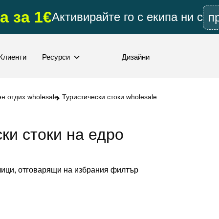
а за 1€
Активирайте го с екипа ни с
п
Клиенти
Ресурси
Дизайни
ен отдих wholesale
Туристически стоки wholesale
ки стоки на едро
ици, отговарящи на избрания филтър