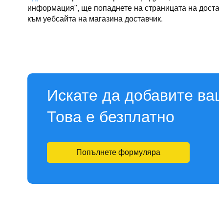
информация", ще попаднете на страницата на достав
към уебсайта на магазина доставчик.
Искате да добавите ва
Това е безплатно
Попълнете формуляра