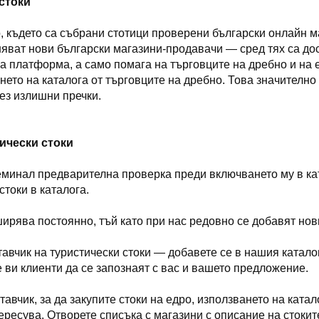
 стоки
, където са събрани стотици проверени български онлайн м
яват нови български магазини-продавачи — сред тях са дост
а платформа, а само помага на търговците на дребно и на 
ването на каталога от търговците на дребно. Това значител
ез излишни пречки.
ически стоки
преминал предварителна проверка преди включването му в к
токи в каталога.
ирява постоянно, тъй като при нас редовно се добавят нов
тавчик на туристически стоки — добавете се в нашия катал
е ви клиенти да се запознаят с вас и вашето предложение.
тавчик, за да закупите стоки на едро, използването на ката
ересува. Отворете списъка с магазини с описание на стоките