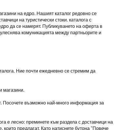
агазини на едро. Нашият каталог редовно се
авчици на туристически стоки. каталога с
едро да се намерят. Публикуването на оферта в
но улеснява комуникацията между партньорите и
аталога. Ние почти ежедневно се стремим да
и магазини.
ог. Посочете възможно най-много информация за
лога е лесно: преминете към раздела с доставчици на
, които предлагат. Като натиснете бутона "Повече