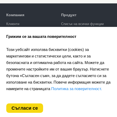
Компания
Продукт
Клиенти
Списък на всички функции
Политика за поверителност
Галерия за дизайни
Грижим се за вашата поверителност
SEO промотиране
Интеграции
Този уебсайт използва бисквитки (cookies) за
Цени
маркетингови и статистически цели, както и за
безопасната и оптимална работа на сайта. Можете да
Поддръжка
промените настройките им от вашия браузър. Натиснете
Портал за поддръжка
бутона «Съгласен съм», за да дадете съгласието си за
Напишете запитване
използване на бисквитки. Повече информация можете да
Обществен договор
намерите на страницата
Политика за поверителност.
4.6
Партньорство
924
отзиви
Партньорска програма
Съгласи се
Bulgaria