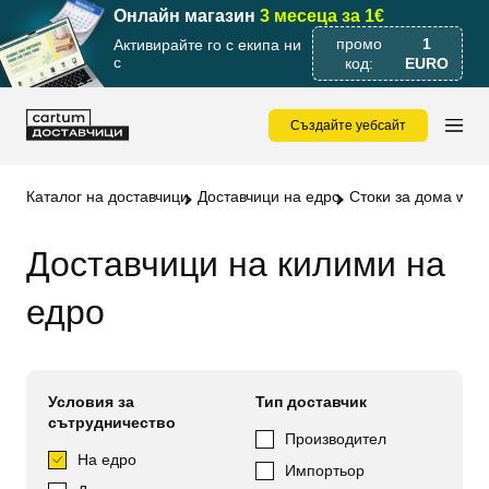
Онлайн магазин
3 месеца за 1€
промо
1
Активирайте го с екипа ни
с
код:
EURO
Създайте уебсайт
Каталог на доставчици
Доставчици на едро
Стоки за дома whol
Доставчици на килими на
едро
Условия за
Тип доставчик
сътрудничество
Производител
На едро
Импортьор