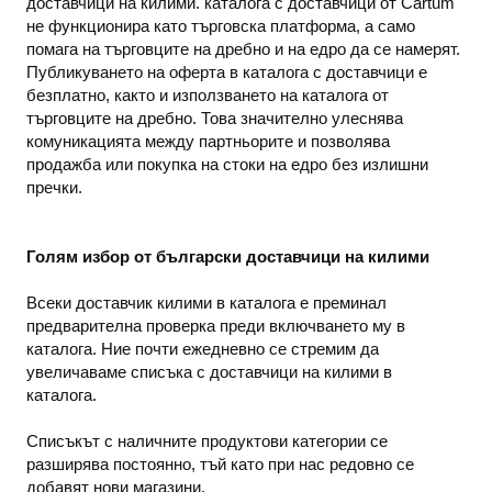
доставчици на килими. каталога с доставчици от Cartum
не функционира като търговска платформа, а само
помага на търговците на дребно и на едро да се намерят.
Публикуването на оферта в каталога с доставчици е
безплатно, както и използването на каталога от
търговците на дребно. Това значително улеснява
комуникацията между партньорите и позволява
продажба или покупка на стоки на едро без излишни
пречки.
Голям избор от български доставчици на килими
Всеки доставчик килими в каталога е преминал
предварителна проверка преди включването му в
каталога. Ние почти ежедневно се стремим да
увеличаваме списъка с доставчици на килими в
каталога.
Списъкът с наличните продуктови категории се
разширява постоянно, тъй като при нас редовно се
добавят нови магазини.