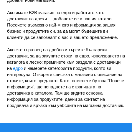
добавят нови магазини.
Ако имате B2B магазин на едро и работите като
доставчик на дрехи — добавете се в нашия каталог.
Посочете възможно най-много информация за вашия
бизнес и продуктите си, за да могат бъдещите ви
клиенти да се запознаят с вас и вашето предложение.
Ако сте търговец на дребно и търсите български
доставчик, за да закупите стоки на едро, използването на
каталога е лесно: преминете към раздела с доставчици
на
едро
и намерете категорията продукти, която ви
интересува. Отворете списъка с магазини с описание на
стоките, които предлагат. Като натиснете бутона "Повече
информация", ще попаднете на страницата на
доставчика в каталога. Там ще видите основна
информация за продуктите, данни за контакт на
продавача и връзка към уебсайта на магазина доставчик.