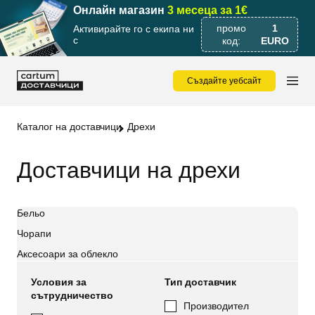
Онлайн магазин
3 месеца за 1€
промо
1
Активирайте го с екипа ни
с
код:
EURO
Създайте уебсайт
Каталог на доставчици
Дрехи
Доставчици на дрехи
Бельо
Чорапи
Аксесоари за облекло
Условия за
Тип доставчик
сътрудничество
Производител