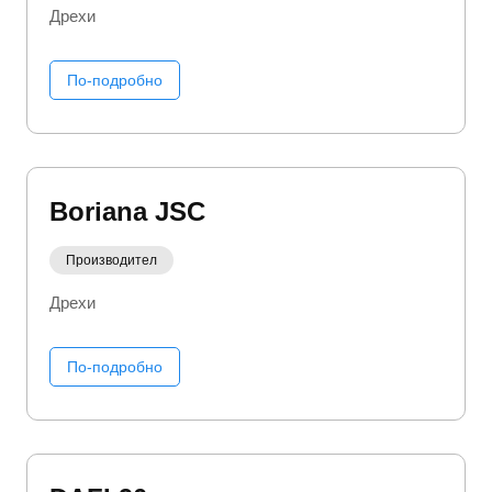
Дрехи
По-подробно
Boriana JSC
Производител
Дрехи
По-подробно