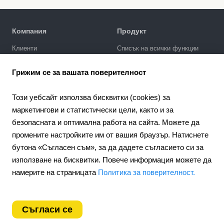
Компания
Продукт
Клиенти
Списък на всички функции
Политика за поверителност
Галерия за дизайни
Грижим се за вашата поверителност
SEO промотиране
Интеграции
Този уебсайт използва бисквитки (cookies) за
Цени
маркетингови и статистически цели, както и за
безопасната и оптимална работа на сайта. Можете да
Поддръжка
промените настройките им от вашия браузър. Натиснете
Портал за поддръжка
бутона «Съгласен съм», за да дадете съгласието си за
Напишете запитване
използване на бисквитки. Повече информация можете да
Обществен договор
намерите на страницата
Политика за поверителност.
4.6
Партньорство
924
отзиви
Партньорска програма
Съгласи се
Bulgaria