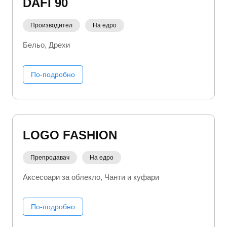
DAFI 90
Производител
На едро
Бельо
Дрехи
По-подробно
LOGO FASHION
Препродавач
На едро
Аксесоари за облекло
Чанти и куфари
По-подробно