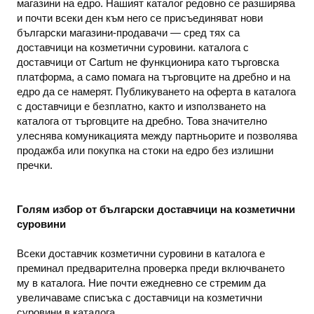
магазини на едро. Нашият каталог редовно се разширява
и почти всеки ден към него се присъединяват нови
български магазини-продавачи — сред тях са
доставчици на козметични суровини. каталога с
доставчици от Cartum не функционира като търговска
платформа, а само помага на търговците на дребно и на
едро да се намерят. Публикуването на оферта в каталога
с доставчици е безплатно, както и използването на
каталога от търговците на дребно. Това значително
улеснява комуникацията между партньорите и позволява
продажба или покупка на стоки на едро без излишни
пречки.
Голям избор от български доставчици на козметични
суровини
Всеки доставчик козметични суровини в каталога е
преминал предварителна проверка преди включването
му в каталога. Ние почти ежедневно се стремим да
увеличаваме списъка с доставчици на козметични
суровини в каталога.