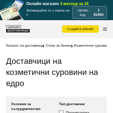
Онлайн магазин
3 месеца за 1€
промо
1
Активирайте го с екипа ни
с
код:
EURO
Създайте уебсайт
Каталог на доставчици
Стоки за бизнес
Козметични суровини
Доставчици на
козметични суровини на
едро
Условия за
Тип доставчик
сътрудничество
Производител