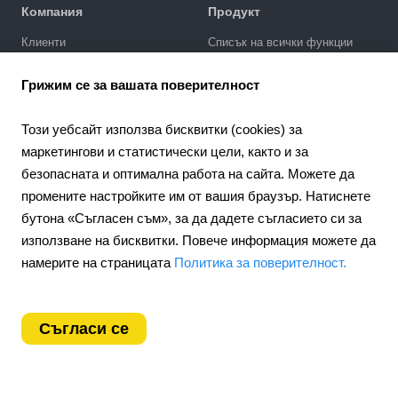
Компания
Продукт
Клиенти
Списък на всички функции
Политика за поверителност
Галерия за дизайни
Грижим се за вашата поверителност
SEO промотиране
Интеграции
Този уебсайт използва бисквитки (cookies) за
Цени
маркетингови и статистически цели, както и за
безопасната и оптимална работа на сайта. Можете да
Поддръжка
промените настройките им от вашия браузър. Натиснете
Портал за поддръжка
бутона «Съгласен съм», за да дадете съгласието си за
Напишете запитване
използване на бисквитки. Повече информация можете да
Обществен договор
намерите на страницата
Политика за поверителност.
4.6
Партньорство
924
отзиви
Партньорска програма
Съгласи се
Bulgaria