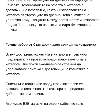
само помага на търговците на дребно и на едро да се
намерят. Публикуването на оферта в каталога с
доставчици е безплатно, както и използването на
каталога от търговците на дребно. Това значително
улеснява комуникацията между партньорите и позволява
продажба или покупка на стоки на едро без излишни
пречки.
Голям избор от български доставчици на козметика
Всеки доставчик козметика в каталога е преминал
предварителна проверка преди включването му в
каталога. Ние почти ежедневно се стремим да
увеличаваме списъка с доставчици на козметика в
каталога.
Списъкът с наличните продуктови категории се
разширява постоянно, тъй като при нас редовно се
добавят нови магазини.
Ако имате B2B магазин на едро и работите като