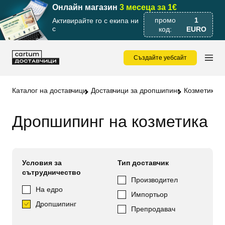
Онлайн магазин
3 месеца за 1€
промо
1
Активирайте го с екипа ни
с
код:
EURO
Създайте уебсайт
Каталог на доставчици
Доставчици за дропшипинг
Козметика 
Дропшипинг на козметика
Условия за
Тип доставчик
сътрудничество
Производител
На едро
Импортьор
Дропшипинг
Препродавач