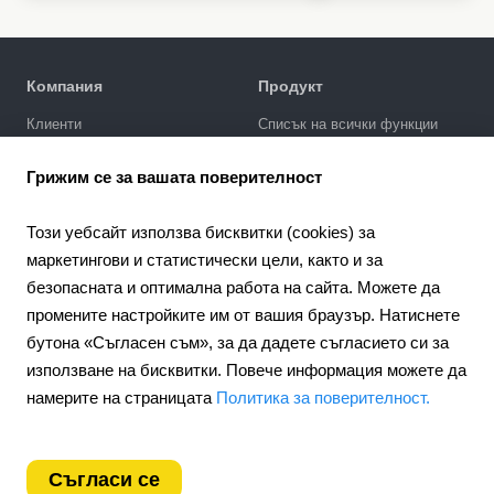
Компания
Продукт
Клиенти
Списък на всички функции
Политика за поверителност
Галерия за дизайни
Грижим се за вашата поверителност
SEO промотиране
Интеграции
Този уебсайт използва бисквитки (cookies) за
Цени
маркетингови и статистически цели, както и за
безопасната и оптимална работа на сайта. Можете да
Поддръжка
промените настройките им от вашия браузър. Натиснете
Портал за поддръжка
бутона «Съгласен съм», за да дадете съгласието си за
Напишете запитване
използване на бисквитки. Повече информация можете да
Обществен договор
намерите на страницата
Политика за поверителност.
4.6
Партньорство
924
отзиви
Партньорска програма
Съгласи се