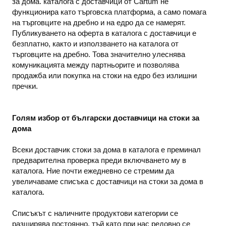
за дома. каталога с доставчици от Cartum не
функционира като търговска платформа, а само помага
на търговците на дребно и на едро да се намерят.
Публикуването на оферта в каталога с доставчици е
безплатно, както и използването на каталога от
търговците на дребно. Това значително улеснява
комуникацията между партньорите и позволява
продажба или покупка на стоки на едро без излишни
пречки.
Голям избор от български доставчици на стоки за
дома
Всеки доставчик стоки за дома в каталога е преминал
предварителна проверка преди включването му в
каталога. Ние почти ежедневно се стремим да
увеличаваме списъка с доставчици на стоки за дома в
каталога.
Списъкът с наличните продуктови категории се
разширява постоянно, тъй като при нас редовно се