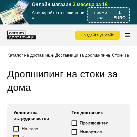
Онлайн магазин
3 месеца за 1€
промо
1
Активирайте го с екипа ни
с
код:
EURO
Създайте уебсайт
Каталог на доставчици
Доставчици за дропшипинг
Стоки за до
Дропшипинг на стоки за
дома
Условия за
Тип доставчик
сътрудничество
Производител
На едро
Импортьор