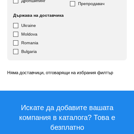
Дропшипинг
Препродавач
Държава на доставчика
Ukraine
Moldova
Romania
Bulgaria
Няма доставчици, отговарящи на избрания филтър
Искате да добавите вашата
компания в каталога? Това е
безплатно