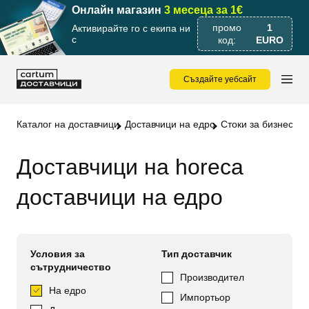
Онлайн магазин
3 месеца за 1€
промо
1
Активирайте го с екипа ни
с
код:
EURO
Създайте уебсайт
Каталог на доставчици
Доставчици на едро
Стоки за бизнес wh
Доставчици на horeca
доставчици на едро
Условия за
Тип доставчик
сътрудничество
Производител
На едро
Импортьор