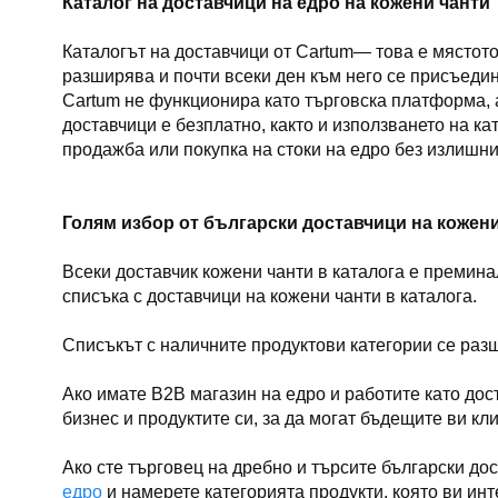
Каталог на доставчици на едро на кожени чанти
Каталогът на доставчици от Cartum— това е мястото
разширява и почти всеки ден към него се присъедин
Cartum не функционира като търговска платформа, а
доставчици е безплатно, както и използването на к
продажба или покупка на стоки на едро без излишни
Голям избор от български доставчици на кожен
Всеки доставчик кожени чанти в каталога е премин
списъка с доставчици на кожени чанти в каталога.
Списъкът с наличните продуктови категории се разш
Ако имате B2B магазин на едро и работите като до
бизнес и продуктите си, за да могат бъдещите ви кл
Ако сте търговец на дребно и търсите български дос
едро
и намерете категорията продукти, която ви инт