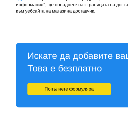
информация", ще попаднете на страницата на достав
към уебсайта на магазина доставчик.
Искате да добавите ва
Това е безплатно
Попълнете формуляра