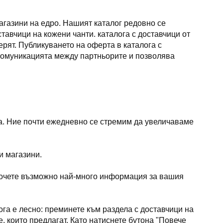
агазини на едро. Нашият каталог редовно се
тавчици на кожени чанти. каталога с доставчици от
ерят. Публикуването на оферта в каталога с
а комуникацията между партньорите и позволява
га. Ние почти ежедневно се стремим да увеличаваме
и магазини.
осочете възможно най-много информация за вашия
лога е лесно: преминете към раздела с доставчици на
, които предлагат. Като натиснете бутона "Повече