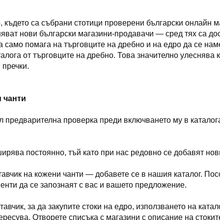
, където са събрани стотици проверени български онлайн м
яват нови български магазини-продавачи — сред тях са дос
 само помага на търговците на дребно и на едро да се нам
аталога от търговците на дребно. Това значително улесняв
 пречки.
и чанти
ал предварителна проверка преди включването му в катало
ирява постоянно, тъй като при нас редовно се добавят нов
ставчик на кожени чанти — добавете се в нашия каталог. П
иенти да се запознаят с вас и вашето предложение.
тавчик, за да закупите стоки на едро, използването на ката
ересува. Отворете списъка с магазини с описание на стоките