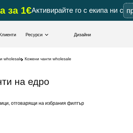
а за 1€
Активирайте го с екипа ни с
п
Клиенти
Ресурси
Дизайни
и wholesale
Кожени чанти wholesale
нти на едро
ици, отговарящи на избрания филтър