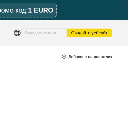
ромо код:
1 EURO
Създайте уебсайт
Добавяне на доставчик