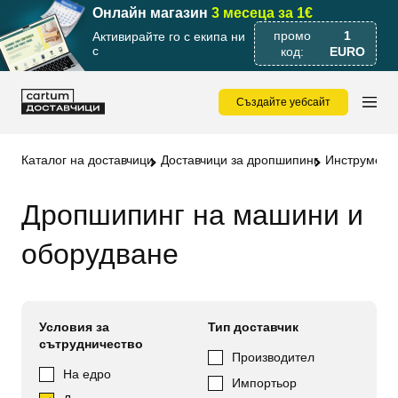
Онлайн магазин
3 месеца за 1€
промо
1
Активирайте го с екипа ни
с
код:
EURO
Създайте уебсайт
Каталог на доставчици
Доставчици за дропшипинг
Инструмент
Дропшипинг на машини и
оборудване
Условия за
Тип доставчик
сътрудничество
Производител
На едро
Импортьор