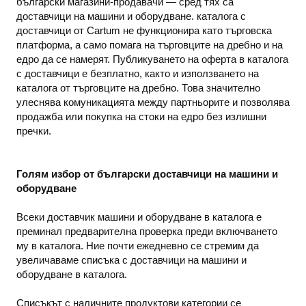
български магазини-продавачи — сред тях са
доставчици на машини и оборудване. каталога с
доставчици от Cartum не функционира като търговска
платформа, а само помага на търговците на дребно и на
едро да се намерят. Публикуването на оферта в каталога
с доставчици е безплатно, както и използването на
каталога от търговците на дребно. Това значително
улеснява комуникацията между партньорите и позволява
продажба или покупка на стоки на едро без излишни
пречки.
Голям избор от български доставчици на машини и
оборудване
Всеки доставчик машини и оборудване в каталога е
преминал предварителна проверка преди включването
му в каталога. Ние почти ежедневно се стремим да
увеличаваме списъка с доставчици на машини и
оборудване в каталога.
Списъкът с наличните продуктови категории се