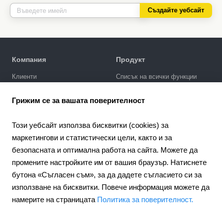
Създайте уебсайт
Компания
Продукт
Клиенти
Списък на всички функции
Политика за поверителност
Галерия за дизайни
Грижим се за вашата поверителност
SEO промотиране
Интеграции
Този уебсайт използва бисквитки (cookies) за
Цени
маркетингови и статистически цели, както и за
безопасната и оптимална работа на сайта. Можете да
Поддръжка
промените настройките им от вашия браузър. Натиснете
Портал за поддръжка
бутона «Съгласен съм», за да дадете съгласието си за
Напишете запитване
използване на бисквитки. Повече информация можете да
Обществен договор
намерите на страницата
Политика за поверителност.
4.6
Партньорство