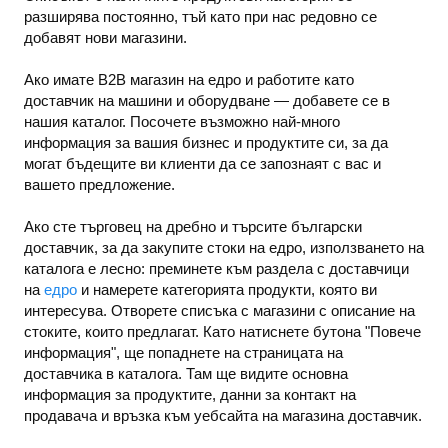
разширява постоянно, тъй като при нас редовно се
добавят нови магазини.
Ако имате B2B магазин на едро и работите като
доставчик на машини и оборудване — добавете се в
нашия каталог. Посочете възможно най-много
информация за вашия бизнес и продуктите си, за да
могат бъдещите ви клиенти да се запознаят с вас и
вашето предложение.
Ако сте търговец на дребно и търсите български
доставчик, за да закупите стоки на едро, използването на
каталога е лесно: преминете към раздела с доставчици
на
едро
и намерете категорията продукти, която ви
интересува. Отворете списъка с магазини с описание на
стоките, които предлагат. Като натиснете бутона "Повече
информация", ще попаднете на страницата на
доставчика в каталога. Там ще видите основна
информация за продуктите, данни за контакт на
продавача и връзка към уебсайта на магазина доставчик.