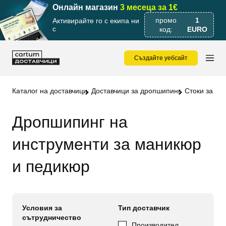
Онлайн магазин
3 месеца за 1€
промо
1
Активирайте го с екипа ни
с
код:
EURO
Създайте уебсайт
Каталог на доставчици
Доставчици за дропшипинг
Стоки за би
Дропшипинг на
инструменти за маникюр
и педикюр
Условия за
Тип доставчик
сътрудничество
Производител