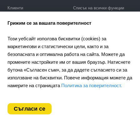
Клиенти
Списък на всички функции
Политика за поверителност
Галерия за дизайни
Грижим се за вашата поверителност
SEO промотиране
Интеграции
Този уебсайт използва бисквитки (cookies) за
Цени
маркетингови и статистически цели, както и за
безопасната и оптимална работа на сайта. Можете да
Поддръжка
промените настройките им от вашия браузър. Натиснете
Портал за поддръжка
бутона «Съгласен съм», за да дадете съгласието си за
Напишете запитване
използване на бисквитки. Повече информация можете да
Обществен договор
намерите на страницата
Политика за поверителност.
4.6
Партньорство
924
отзиви
Партньорска програма
Съгласи се
Bulgaria