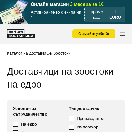
Онлайн магазин
3 месеца за 1€
промо
1
Активирайте го с екипа ни
с
код:
EURO
Създайте уебсайт
Каталог на доставчици
Зоостоки
Доставчици на зоостоки
на едро
Условия за
Тип доставчик
сътрудничество
Производител
На едро
Импортьор