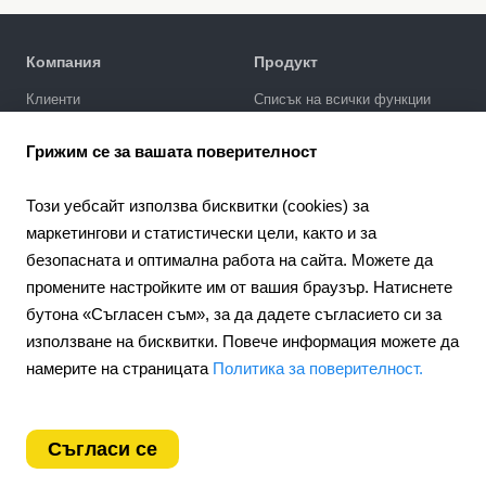
Компания
Продукт
Клиенти
Списък на всички функции
Политика за поверителност
Галерия за дизайни
Грижим се за вашата поверителност
SEO промотиране
Интеграции
Този уебсайт използва бисквитки (cookies) за
Цени
маркетингови и статистически цели, както и за
безопасната и оптимална работа на сайта. Можете да
Поддръжка
промените настройките им от вашия браузър. Натиснете
Портал за поддръжка
бутона «Съгласен съм», за да дадете съгласието си за
Напишете запитване
използване на бисквитки. Повече информация можете да
Обществен договор
намерите на страницата
Политика за поверителност.
4.6
Партньорство
924
отзиви
Партньорска програма
Съгласи се
Bulgaria