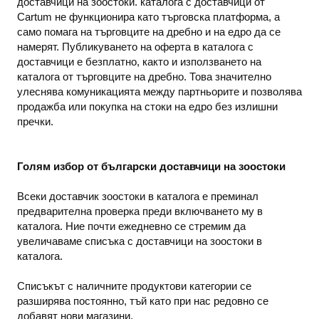
доставчици на зоостоки. каталога с доставчици от
Cartum не функционира като търговска платформа, а
само помага на търговците на дребно и на едро да се
намерят. Публикуването на оферта в каталога с
доставчици е безплатно, както и използването на
каталога от търговците на дребно. Това значително
улеснява комуникацията между партньорите и позволява
продажба или покупка на стоки на едро без излишни
пречки.
Голям избор от български доставчици на зоостоки
Всеки доставчик зоостоки в каталога е преминал
предварителна проверка преди включването му в
каталога. Ние почти ежедневно се стремим да
увеличаваме списъка с доставчици на зоостоки в
каталога.
Списъкът с наличните продуктови категории се
разширява постоянно, тъй като при нас редовно се
добавят нови магазини.