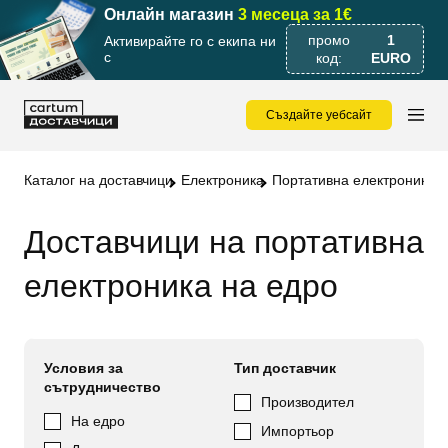
Онлайн магазин
3 месеца за 1€
промо
1
Активирайте го с екипа ни
с
код:
EURO
Създайте уебсайт
Каталог на доставчици
Електроника
Портативна електроника
Доставчици на портативна
електроника на едро
Условия за
Тип доставчик
сътрудничество
Производител
На едро
Импортьор