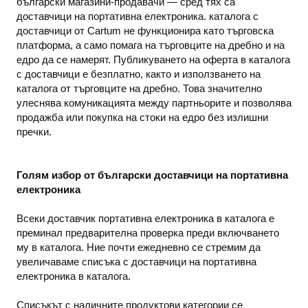
български магазини-продавачи — сред тях са
доставчици на портативна електроника. каталога с
доставчици от Cartum не функционира като търговска
платформа, а само помага на търговците на дребно и на
едро да се намерят. Публикуването на оферта в каталога
с доставчици е безплатно, както и използването на
каталога от търговците на дребно. Това значително
улеснява комуникацията между партньорите и позволява
продажба или покупка на стоки на едро без излишни
пречки.
Голям избор от български доставчици на портативна
електроника
Всеки доставчик портативна електроника в каталога е
преминал предварителна проверка преди включването
му в каталога. Ние почти ежедневно се стремим да
увеличаваме списъка с доставчици на портативна
електроника в каталога.
Списъкът с наличните продуктови категории се