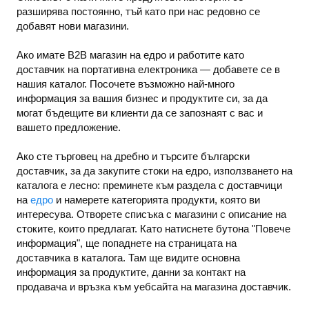
разширява постоянно, тъй като при нас редовно се
добавят нови магазини.
Ако имате B2B магазин на едро и работите като
доставчик на портативна електроника — добавете се в
нашия каталог. Посочете възможно най-много
информация за вашия бизнес и продуктите си, за да
могат бъдещите ви клиенти да се запознаят с вас и
вашето предложение.
Ако сте търговец на дребно и търсите български
доставчик, за да закупите стоки на едро, използването на
каталога е лесно: преминете към раздела с доставчици
на
едро
и намерете категорията продукти, която ви
интересува. Отворете списъка с магазини с описание на
стоките, които предлагат. Като натиснете бутона "Повече
информация", ще попаднете на страницата на
доставчика в каталога. Там ще видите основна
информация за продуктите, данни за контакт на
продавача и връзка към уебсайта на магазина доставчик.