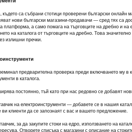
рументи
, където са събрани стотици проверени български онлайн м
яват нови български магазини-продавачи — сред тях са дос
а платформа, а само помага на търговците на дребно и на 
ването на каталога от търговците на дребно. Това значител
ез излишни пречки.
роинструменти
преминал предварителна проверка преди включването му в 
менти в каталога.
ирява постоянно, тъй като при нас редовно се добавят нов
ставчик на електроинструменти — добавете се в нашия ката
е ви клиенти да се запознаят с вас и вашето предложение.
тавчик, за да закупите стоки на едро, използването на ката
ересува. Отворете списъка с магазини с описание на стоките