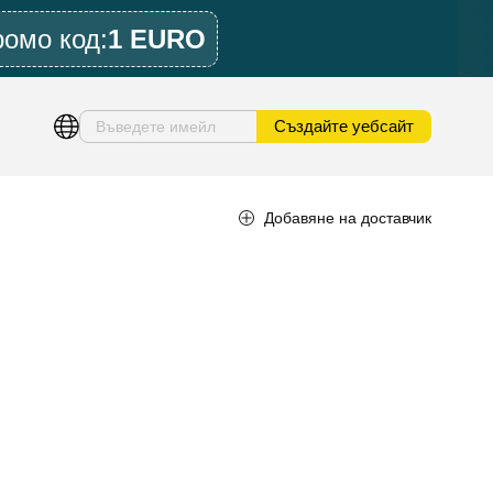
ромо код:
1 EURO
Създайте уебсайт
Добавяне на доставчик