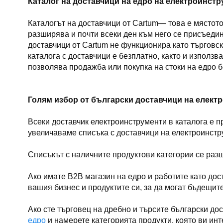
Каталог на доставчици на едро на електроинст
Каталогът на доставчици от Cartum— това е мястото
разширява и почти всеки ден към него се присъедин
доставчици от Cartum не функционира като търговск
каталога с доставчици е безплатно, както и използ
позволява продажба или покупка на стоки на едро б
Голям избор от български доставчици на елект
Всеки доставчик електроинструменти в каталога е 
увеличаваме списъка с доставчици на електроинстру
Списъкът с наличните продуктови категории се разш
Ако имате B2B магазин на едро и работите като до
вашия бизнес и продуктите си, за да могат бъдещит
Ако сте търговец на дребно и търсите български дос
едро
и намерете категорията продукти, която ви инт