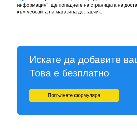
информация", ще попаднете на страницата на достав
към уебсайта на магазина доставчик.
Искате да добавите ва
Това е безплатно
Попълнете формуляра