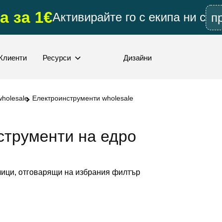
а за 1€
Активирайте го с екипа ни с
п
Клиенти
Ресурси
Дизайни
holesale
Електроинструменти wholesale
струменти на едро
ици, отговарящи на избрания филтър