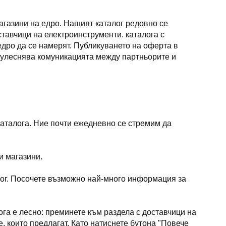
агазини на едро. Нашият каталог редовно се
тавчици на електроинструменти. каталога с
едро да се намерят. Публикуването на оферта в
но улеснява комуникацията между партньорите и
каталога. Ние почти ежедневно се стремим да
и магазини.
лог. Посочете възможно най-много информация за
лога е лесно: преминете към раздела с доставчици на
, които предлагат. Като натиснете бутона "Повече