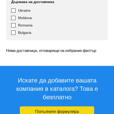
Държава на доставчика
Ukraine
Moldova
Romania
Bulgaria
Няма доставчици, отговарящи на избрания филтър
Искате да добавите вашата
компания в каталога? Това е
безплатно
Попълнете формуляра