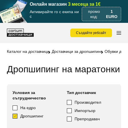
Онлайн магазин
3 месеца за 1€
промо
1
Активирайте го с екипа ни
с
код:
EURO
Създайте уебсайт
Каталог на доставчици
Доставчици за дропшипинг
Обувки дро
Дропшипинг на маратонки
Условия за
Тип доставчик
сътрудничество
Производител
На едро
Импортьор
Дропшипинг
Препродавач