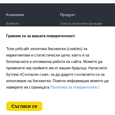
Компания
Продукт
Клиенти
Списък на всички функции
Политика за поверителност
Галерия за дизайни
Грижим се за вашата поверителност
SEO промотиране
Интеграции
Този уебсайт използва бисквитки (cookies) за
Цени
маркетингови и статистически цели, както и за
безопасната и оптимална работа на сайта. Можете да
Поддръжка
промените настройките им от вашия браузър. Натиснете
Портал за поддръжка
бутона «Съгласен съм», за да дадете съгласието си за
Напишете запитване
използване на бисквитки. Повече информация можете да
Обществен договор
намерите на страницата
Политика за поверителност.
4.6
Партньорство
924
отзиви
Партньорска програма
Съгласи се
Bulgaria