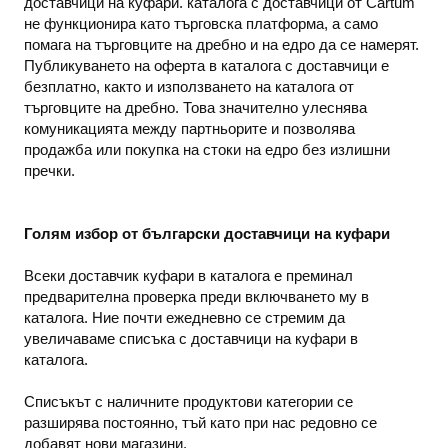
доставчици на куфари. каталога с доставчици от Cartum
не функционира като търговска платформа, а само
помага на търговците на дребно и на едро да се намерят.
Публикуването на оферта в каталога с доставчици е
безплатно, както и използването на каталога от
търговците на дребно. Това значително улеснява
комуникацията между партньорите и позволява
продажба или покупка на стоки на едро без излишни
пречки.
Голям избор от български доставчици на куфари
Всеки доставчик куфари в каталога е преминал
предварителна проверка преди включването му в
каталога. Ние почти ежедневно се стремим да
увеличаваме списъка с доставчици на куфари в
каталога.
Списъкът с наличните продуктови категории се
разширява постоянно, тъй като при нас редовно се
добавят нови магазини.