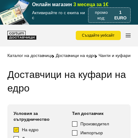
Онлайн магазин
3 месеца за 1€
промо
1
Активирайте го с екипа ни
с
код:
EURO
Създайте уебсайт
Каталог на доставчици
Доставчици на едро
Чанти и куфари wh
Доставчици на куфари на
едро
Условия за
Тип доставчик
сътрудничество
Производител
На едро
Импортьор