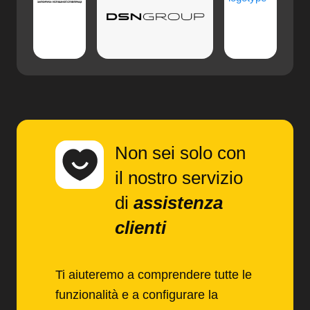
Non sei solo con
il nostro servizio
di
assistenza
clienti
Ti aiuteremo a comprendere tutte le
funzionalità e a configurare la