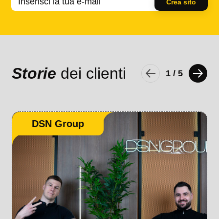
Crea sito
Storie
dei clienti
1
/
5
DSN Group