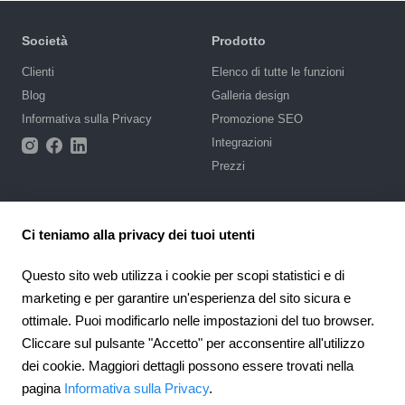
Società
Prodotto
Сlienti
Elenco di tutte le funzioni
Blog
Galleria design
Informativa sulla Privacy
Promozione SEO
Integrazioni
Prezzi
Supporto
Ci teniamo alla privacy dei tuoi utenti
Base di conoscenze
Scrivi una richiesta
Questo sito web utilizza i cookie per scopi statistici e di
Appalti pubblici
marketing e per garantire un'esperienza del sito sicura e
ottimale. Puoi modificarlo nelle impostazioni del tuo browser.
4.6
Partnership
924
recensioni
Cliccare sul pulsante "Accetto" per acconsentire all'utilizzo
Programma di affiliazione
dei cookie. Maggiori dettagli possono essere trovati nella
Italy
pagina
Informativa sulla Privacy
.