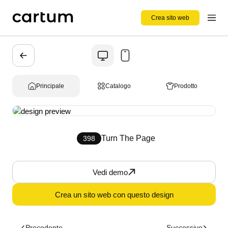
Crea sito web
Principale
Catalogo
Prodotto
Turn The Page
398
Vedi demo
Crea un sito web con questo design
Precedente
Successivo