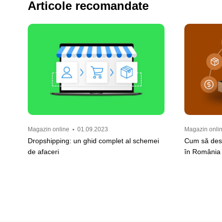
Articole recomandate
Magazin online
•
01.09.2023
Magazin onli
Dropshipping: un ghid complet al schemei
Cum să desc
de afaceri
în România