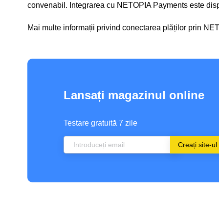
convenabil. Integrarea cu NETOPIA Payments este disponib
Mai multe informații privind conectarea plăților prin 
Lansați magazinul online
Testare gratuită 7 zile
Creați site-ul