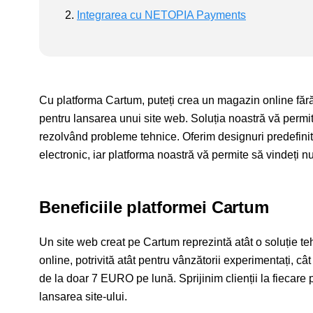
Integrarea cu NETOPIA Payments
Cu platforma Cartum, puteți crea un magazin online fără
pentru lansarea unui site web. Soluția noastră vă permite
rezolvând probleme tehnice. Oferim designuri predefinite,
electronic, iar platforma noastră vă permite să vindeți n
Beneficiile platformei Cartum
Un site web creat pe Cartum reprezintă atât o soluție te
online, potrivită atât pentru vânzătorii experimentați, câ
de la doar 7 EURO pe lună. Sprijinim clienții la fiecare
lansarea site-ului.