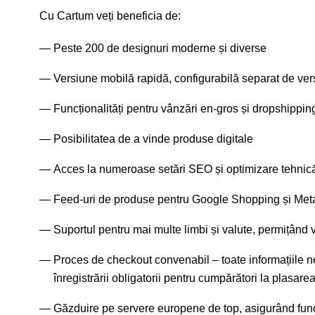
Cu Cartum veți beneficia de:
Peste 200 de designuri moderne și diverse
Versiune mobilă rapidă, configurabilă separat de ver
Funcționalități pentru vânzări en-gros și dropshippin
Posibilitatea de a vinde produse digitale
Acces la numeroase setări SEO și optimizare tehnică
Feed-uri de produse pentru Google Shopping și Met
Suportul pentru mai multe limbi și valute, permițând 
Proces de checkout convenabil – toate informațiile n
înregistrării obligatorii pentru cumpărători la plasar
Găzduire pe servere europene de top, asigurând funcți