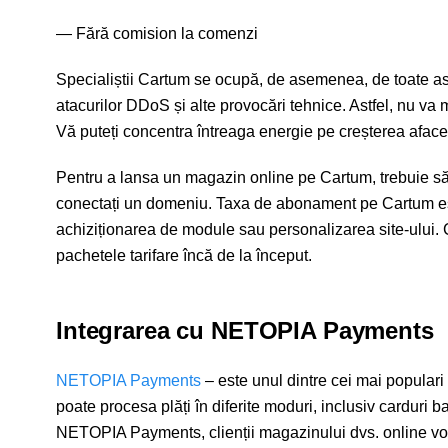
Fără comision la comenzi
Specialiștii Cartum se ocupă, de asemenea, de toate aspe
atacurilor DDoS și alte provocări tehnice. Astfel, nu va m
Vă puteți concentra întreaga energie pe creșterea afacer
Pentru a lansa un magazin online pe Cartum, trebuie să c
conectați un domeniu. Taxa de abonament pe Cartum est
achiziționarea de module sau personalizarea site-ului. Cl
pachetele tarifare încă de la început.
Integrarea cu NETOPIA Payments
NETOPIA Payments
– este unul dintre cei mai popular
poate procesa plăți în diferite moduri, inclusiv carduri 
NETOPIA Payments, clienții magazinului dvs. online vor 