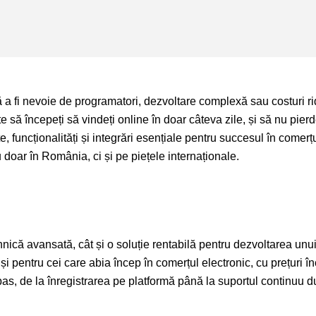
 a fi nevoie de programatori, dezvoltare complexă sau costuri ri
 să începeți să vindeți online în doar câteva zile, și să nu pierd
 funcționalități și integrări esențiale pentru succesul în comerț
u doar în România, ci și pe piețele internaționale.
hnică avansată, cât și o soluție rentabilă pentru dezvoltarea un
t și pentru cei care abia încep în comerțul electronic, cu prețuri 
 pas, de la înregistrarea pe platformă până la suportul continuu 