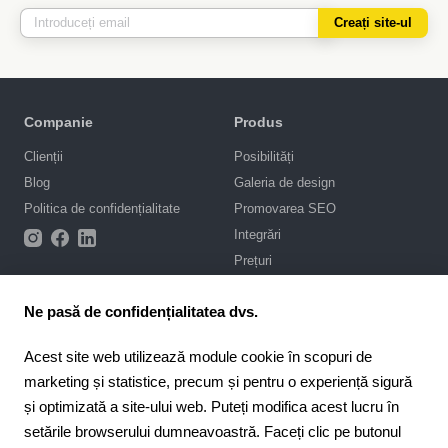
Creați site-ul
Companie
Produs
Clienții
Posibilități
Blog
Galeria de design
Politica de confidențialitate
Promovarea SEO
Integrări
Prețuri
Asistență
Ne pasă de confidențialitatea dvs.
Portal de asistență
Acest site web utilizează module cookie în scopuri de
Scrie-ne în chat
marketing și statistice, precum și pentru o experiență sigură
Contract public
și optimizată a site-ului web. Puteți modifica acest lucru în
setările browserului dumneavoastră. Faceți clic pe butonul
4.6
Pentru parteneri