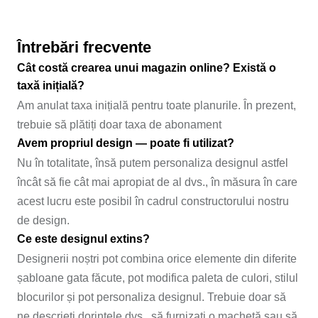
Întrebări frecvente
Cât costă crearea unui magazin online? Există o
taxă inițială?
Am anulat taxa inițială pentru toate planurile. În prezent,
trebuie să plătiți doar taxa de abonament
Avem propriul design — poate fi utilizat?
Nu în totalitate, însă putem personaliza designul astfel
încât să fie cât mai apropiat de al dvs., în măsura în care
acest lucru este posibil în cadrul constructorului nostru
de design.
Ce este designul extins?
Designerii noștri pot combina orice elemente din diferite
șabloane gata făcute, pot modifica paleta de culori, stilul
blocurilor și pot personaliza designul. Trebuie doar să
ne descrieți dorințele dvs., să furnizați o machetă sau să