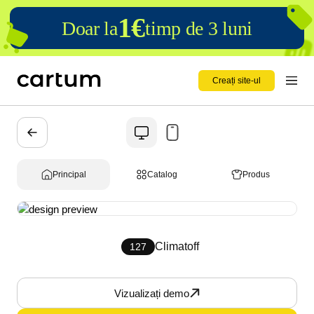
1€
Doar la
timp de 3 luni
Creați site-ul
Principal
Catalog
Produs
Climatoff
127
Vizualizați demo