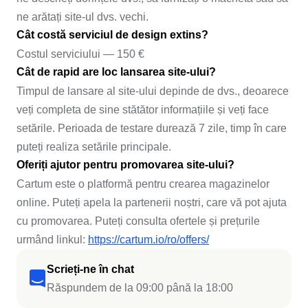
ne arătați site-ul dvs. vechi.
Cât costă serviciul de design extins?
Costul serviciului — 150 €
Cât de rapid are loc lansarea site-ului?
Timpul de lansare al site-ului depinde de dvs., deoarece
veți completa de sine stătător informațiile și veți face
setările. Perioada de testare durează 7 zile, timp în care
puteți realiza setările principale.
Oferiți ajutor pentru promovarea site-ului?
Cartum este o platformă pentru crearea magazinelor
online. Puteți apela la partenerii noștri, care vă pot ajuta
cu promovarea. Puteți consulta ofertele și prețurile
urmând linkul:
https://cartum.io/ro/offers/
Scrieți-ne în chat
Răspundem de la 09:00 până la 18:00