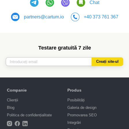
Chat
partners@cartum.io
+40 373 761 367
Testare gratuită 7 zile
Creați site-ul
Companie
Produs
Clienții
Posibilități
Blog
Galeria de design
Politica de confidențialitate
Promovarea SEO
Integrări