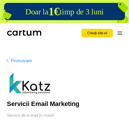
1€
Doar la
timp de 3 luni
Creați site-ul
Promovare
Servicii Email Marketing
Servicii de e-mail în masă