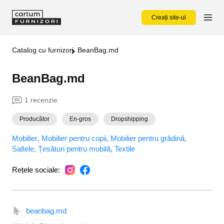
Creați site-ul
Catalog cu furnizori
BeanBag.md
BeanBag.md
1 recenzie
Producător
En-gros
Dropshipping
Mobilier
Mobilier pentru copii
Mobilier pentru grădină
Saltele
Țesături pentru mobilă
Textile
Rețele sociale:
beanbag.md