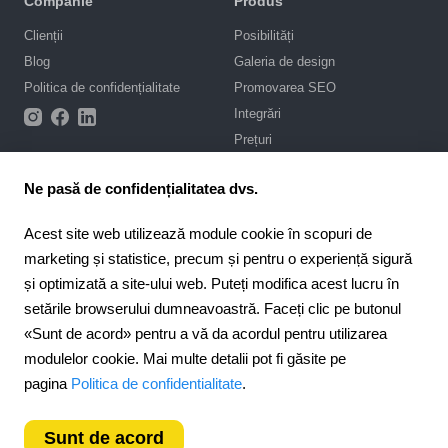
Companie
Produs
Clienții
Posibilități
Blog
Galeria de design
Politica de confidențialitate
Promovarea SEO
Integrări
Prețuri
Asistență
Ne pasă de confidențialitatea dvs.
Portal de asistență
Acest site web utilizează module cookie în scopuri de
Scrie-ne în chat
marketing și statistice, precum și pentru o experiență sigură
Contract public
și optimizată a site-ului web. Puteți modifica acest lucru în
setările browserului dumneavoastră. Faceți clic pe butonul
4.6
Pentru parteneri
«Sunt de acord» pentru a vă da acordul pentru utilizarea
924
recenzii
Program de afiliere
modulelor cookie. Mai multe detalii pot fi găsite pe
Romania
pagina
Politica de confidentialitate
.
Sunt de acord