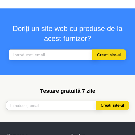
Doriți un site web cu produse de la
acest furnizor?
Creați site-ul
Testare gratuită 7 zile
Creați site-ul