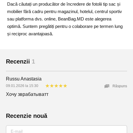
Dacă căutați un producător de încredere de fotolii tip sac și
mobilier fără cadru pentru magazinul, hotelul, centrul sportiv
sau platforma dvs. online, BeanBag.MD este alegerea
optimă. Suntem pregătiți pentru o colaborare pe termen lung
și reciproc avantajoasă.
Recenzii
1
Russu Anastasia
09.01.2026 la 15:30
Răspuns
Хочу зврабатыватт
Recenzie nouă