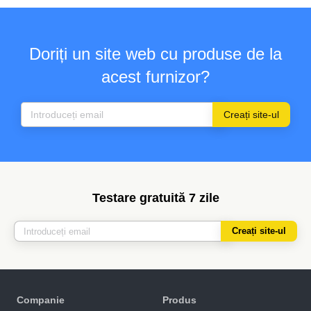
Doriți un site web cu produse de la
acest furnizor?
Creați site-ul
Testare gratuită 7 zile
Creați site-ul
Companie
Produs