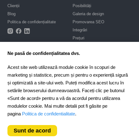
Clienții
Posibilități
Blog
Galeria de design
Politica de confidențialitate
Promovarea SEO
Integrări
Prețuri
Asistență
Ne pasă de confidențialitatea dvs.
Portal de asistență
Acest site web utilizează module cookie în scopuri de
Scrie-ne în chat
marketing și statistice, precum și pentru o experiență sigură
Contract public
și optimizată a site-ului web. Puteți modifica acest lucru în
setările browserului dumneavoastră. Faceți clic pe butonul
4.6
Pentru parteneri
«Sunt de acord» pentru a vă da acordul pentru utilizarea
924
recenzii
Program de afiliere
modulelor cookie. Mai multe detalii pot fi găsite pe
Romania
pagina
Politica de confidentialitate
.
Sunt de acord