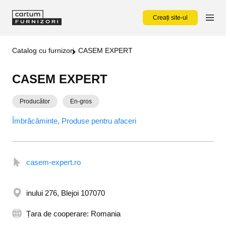
Creați site-ul
Catalog cu furnizori
CASEM EXPERT
CASEM EXPERT
Producător
En-gros
Îmbrăcăminte
Produse pentru afaceri
casem-expert.ro
inului 276, Blejoi 107070
Țara de cooperare: Romania