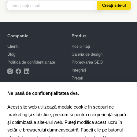
Creați site-ul
Companie
Produs
Clienții
Posibilități
Blog
Galeria de design
Politica de confidențialitate
Promovarea SEO
Integrări
Prețuri
Asistență
Ne pasă de confidențialitatea dvs.
Portal de asistență
Acest site web utilizează module cookie în scopuri de
Scrie-ne în chat
marketing și statistice, precum și pentru o experiență sigură
Contract public
și optimizată a site-ului web. Puteți modifica acest lucru în
setările browserului dumneavoastră. Faceți clic pe butonul
4.6
Pentru parteneri