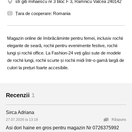
str gib mihaescu nr 3 bloc F 3, Ramnicu Valcea 240142
Țara de cooperare: Romania
Magazin online de îmbrăcăminte pentru femei, inclusiv rochii
elegante de seară, rochii pentru evenimente festive, rochii
lungi și rochii office. La Fashion-24 veți găsi sute de modele
de rochii lungi, rochii scurte și rochii midi într-o gamă largă de
culori la prețuri foarte accesibile.
Recenzii
1
Sirca Adriana
27.07.2026 la 13:18
Răspuns
Asi dori haine en gros pentru magazin Nr 0726375992