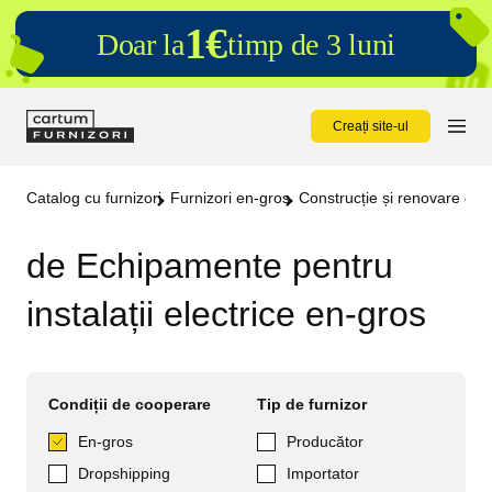
1€
Doar la
timp de 3 luni
Creați site-ul
Catalog cu furnizori
Furnizori en-gros
Construcție și renovare en-
de Echipamente pentru
instalații electrice en-gros
Condiții de cooperare
Tip de furnizor
En-gros
Producător
Dropshipping
Importator