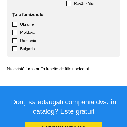
Revânzător
Țara furnizorului
Ukraine
Moldova
Romania
Bulgaria
Nu există furnizori în funcție de filtrul selectat
Doriți să adăugați compania dvs. în
catalog? Este gratuit