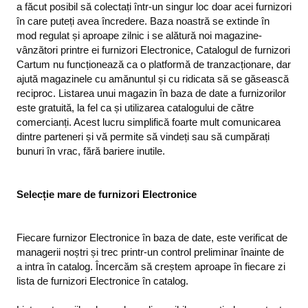
a făcut posibil să colectați într-un singur loc doar acei furnizori
în care puteți avea încredere. Baza noastră se extinde în
mod regulat și aproape zilnic i se alătură noi magazine-
vânzători printre ei furnizori Electronice, Catalogul de furnizori
Cartum nu funcționează ca o platformă de tranzacționare, dar
ajută magazinele cu amănuntul și cu ridicata să se găsească
reciproc. Listarea unui magazin în baza de date a furnizorilor
este gratuită, la fel ca și utilizarea catalogului de către
comercianți. Acest lucru simplifică foarte mult comunicarea
dintre parteneri și vă permite să vindeți sau să cumpărați
bunuri în vrac, fără bariere inutile.
Selecție mare de furnizori Electronice
Fiecare furnizor Electronice în baza de date, este verificat de
managerii noștri și trec printr-un control preliminar înainte de
a intra în catalog. Încercăm să creștem aproape în fiecare zi
lista de furnizori Electronice în catalog.