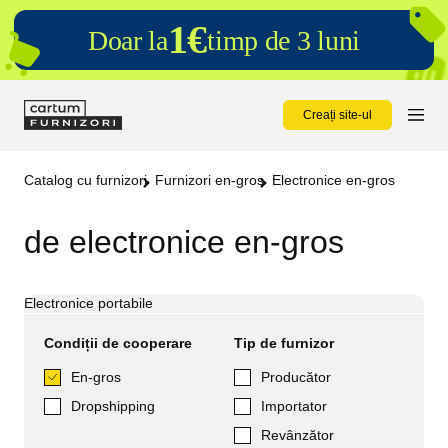
1€
Doar la
timp de 3 luni
Creați site-ul
Catalog cu furnizori
Furnizori en-gros
Electronice en-gros
de electronice en-gros
Electronice portabile
Condiții de cooperare
Tip de furnizor
En-gros
Producător
Dropshipping
Importator
Revânzător