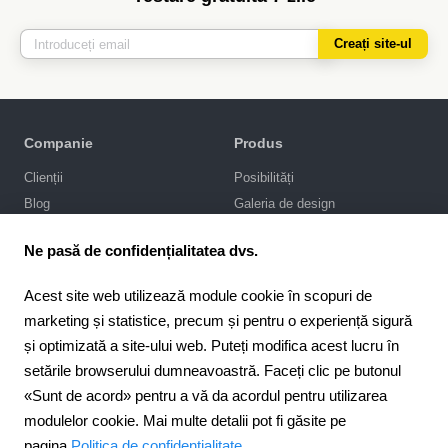
Creați site-ul
Companie
Produs
Clienții
Posibilități
Blog
Galeria de design
Politica de confidențialitate
Promovarea SEO
Ne pasă de confidențialitatea dvs.
Integrări
Prețuri
Acest site web utilizează module cookie în scopuri de
marketing și statistice, precum și pentru o experiență sigură
Asistență
și optimizată a site-ului web. Puteți modifica acest lucru în
Portal de asistență
setările browserului dumneavoastră. Faceți clic pe butonul
Scrie-ne în chat
«Sunt de acord» pentru a vă da acordul pentru utilizarea
Contract public
modulelor cookie. Mai multe detalii pot fi găsite pe
pagina
Politica de confidentialitate
.