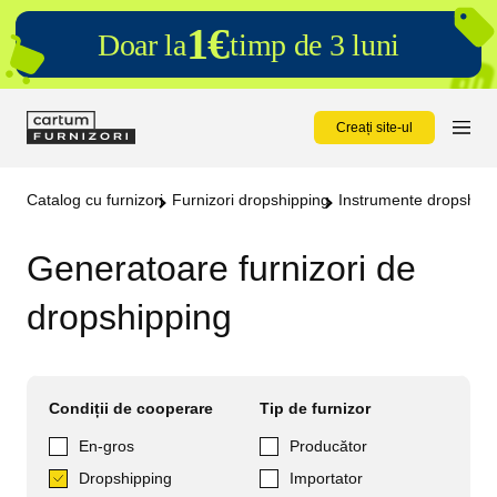
1€
Doar la
timp de 3 luni
Creați site-ul
Catalog cu furnizori
Furnizori dropshipping
Instrumente dropshipp
Generatoare furnizori de
dropshipping
Condiții de cooperare
Tip de furnizor
En-gros
Producător
Dropshipping
Importator