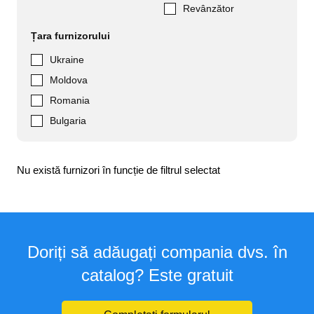
Revânzător
Țara furnizorului
Ukraine
Moldova
Romania
Bulgaria
Nu există furnizori în funcție de filtrul selectat
Doriți să adăugați compania dvs. în
catalog? Este gratuit