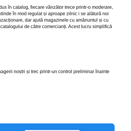
dus în catalog, fiecare vânzător trece printr-o moderare,
xtinde în mod regulat și aproape zilnic i se alătură noi
anzacționare, dar ajută magazinele cu amănuntul și cu
 catalogului de către comercianți. Acest lucru simplifică
i noștri și trec printr-un control preliminar înainte