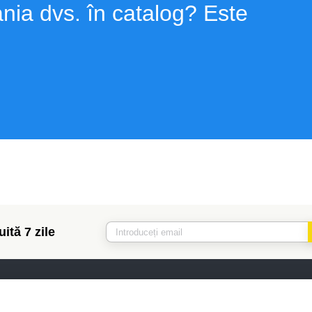
nia dvs. în catalog? Este
ită 7 zile
Asistență