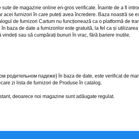
sute de magazine online en-gros verificate. Înainte de a fi intro
ar acei furnizori în care puteți avea încredere. Baza noastră se e
alogul de furnizori Cartum nu funcționează ca o platformă de tr
 baza de date a furnizorilor este gratuită, la fel ca și utilizarea
 vindeți sau să cumpărați bunuri în vrac, fără bariere inutile.
одительном падеже} în baza de date, este verificat de manageri
care zi lista de furnizori de Produse în catalog.
nstant, deoarece noi magazine sunt adăugate regulat.