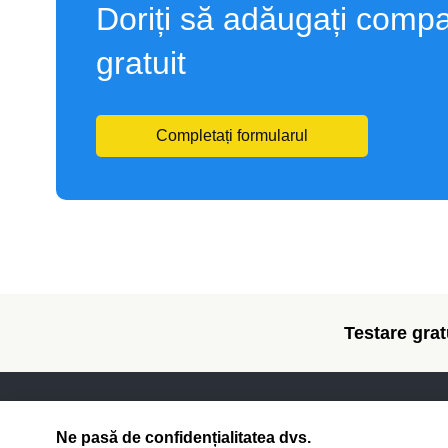
Doriți să adăugați compa
gratuit
Completați formularul
Testare gratu
Companie
Produs
Ne pasă de confidențialitatea dvs.