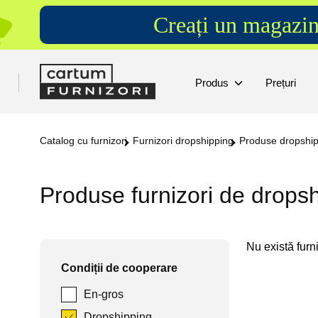
Creați un magazin
Produs
Prețuri
Catalog cu furnizori
Furnizori dropshipping
Produse dropshi
Produse furnizori de drops
Nu există furniz
Condiții de cooperare
En-gros
Dropshipping