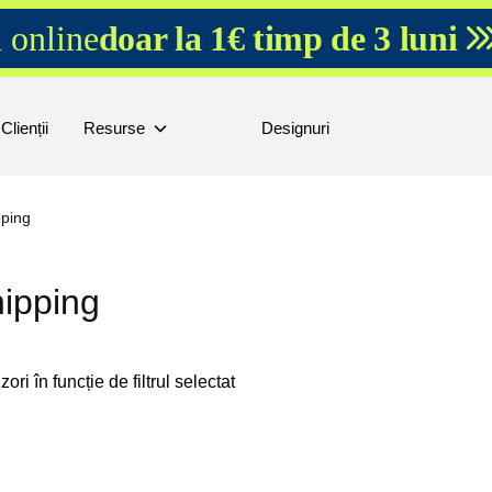
 online
doar la 1€ timp de 3 luni
Clienții
Resurse
Designuri
pping
hipping
ori în funcție de filtrul selectat