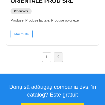
ORIENTALE PROD SRL
Producător
Produse
Produse lactate
Produse poloneze
Mai multe
1
2
Doriți să adăugați compania dvs. în
catalog? Este gratuit