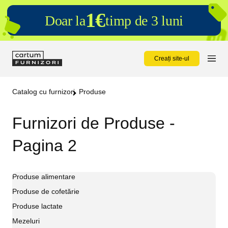
1€
Doar la
timp de 3 luni
Creați site-ul
Catalog cu furnizori
Produse
Furnizori de Produse -
Pagina 2
Produse alimentare
Produse de cofetărie
Produse lactate
Mezeluri