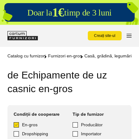
1€
Doar la
timp de 3 luni
Creați site-ul
Catalog cu furnizori
Furnizori en-gros
Casă, grădină, legumărie e
de Echipamente de uz
casnic en-gros
Condiții de cooperare
Tip de furnizor
En-gros
Producător
Dropshipping
Importator