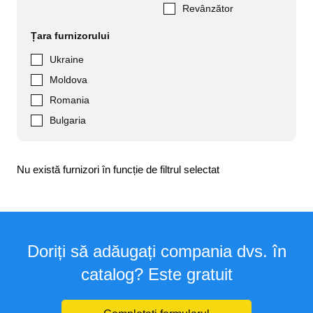
Revânzător
Țara furnizorului
Ukraine
Moldova
Romania
Bulgaria
Nu există furnizori în funcție de filtrul selectat
Doriți să adăugați compania dvs. în
catalog? Este gratuit