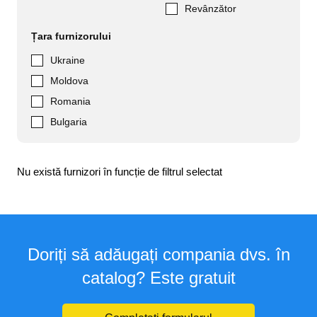
Revânzător
Țara furnizorului
Ukraine
Moldova
Romania
Bulgaria
Nu există furnizori în funcție de filtrul selectat
Doriți să adăugați compania dvs. în
catalog? Este gratuit