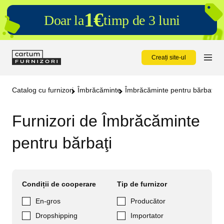
1€
Doar la
timp de 3 luni
Creați site-ul
Catalog cu furnizori
Îmbrăcăminte
Îmbrăcăminte pentru bărbaţi
Furnizori de Îmbrăcăminte
pentru bărbaţi
Condiții de cooperare
Tip de furnizor
En-gros
Producător
Dropshipping
Importator