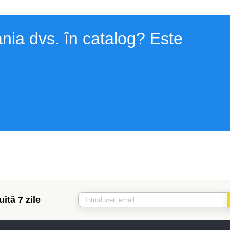
nia dvs. în catalog? Este
ită 7 zile