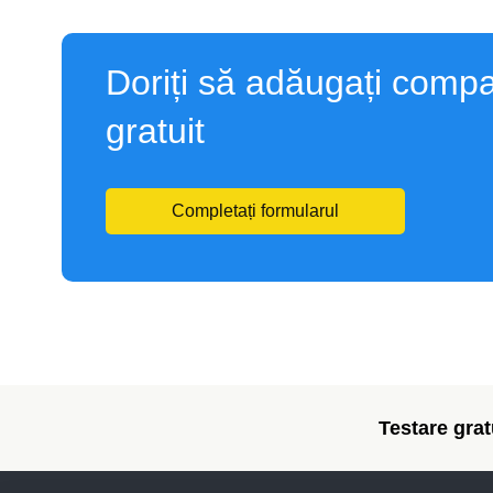
Doriți să adăugați compa
gratuit
Completați formularul
Testare gratu