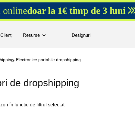
 online
doar la 1€ timp de 3 luni
Clienții
Resurse
Designuri
hipping
Electronice portabile dropshipping
ori de dropshipping
ori în funcție de filtrul selectat