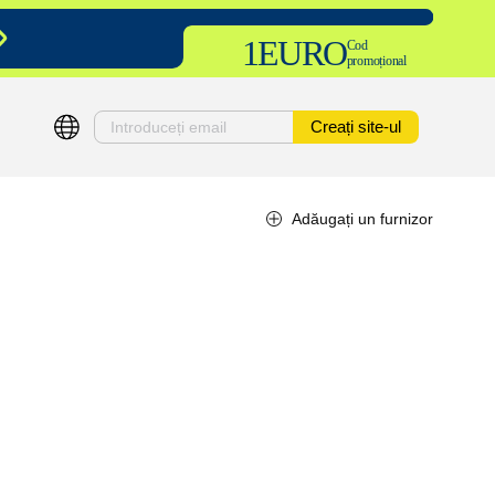
1EURO
Cod
promoțional
Creați site-ul
Adăugați un furnizor