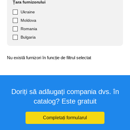
Țara furnizorului
Ukraine
Moldova
Romania
Bulgaria
Nu există furnizori în funcție de filtrul selectat
Doriți să adăugați compania dvs. în
catalog? Este gratuit
Completați formularul