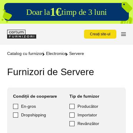
1€
Doar la
timp de 3 luni
Creați site-ul
Catalog cu furnizori
Electronice
Servere
Furnizori de Servere
Condiții de cooperare
Tip de furnizor
En-gros
Producător
Dropshipping
Importator
Revânzător