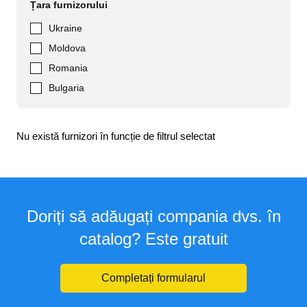
Țara furnizorului
Ukraine
Moldova
Romania
Bulgaria
Nu există furnizori în funcție de filtrul selectat
Doriți să adăugați compania dvs. în
catalog? Este gratuit
Completați formularul