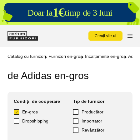
1€
Doar la
timp de 3 luni
Creați site-ul
Catalog cu furnizori
Furnizori en-gros
Încălțăminte en-gros
Adida
de Adidas en-gros
Condiții de cooperare
Tip de furnizor
En-gros
Producător
Dropshipping
Importator
Revânzător