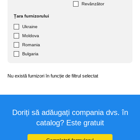
Revânzător
Țara furnizorului
Ukraine
Moldova
Romania
Bulgaria
Nu există furnizori în funcție de filtrul selectat
Doriți să adăugați compania dvs. în
catalog? Este gratuit