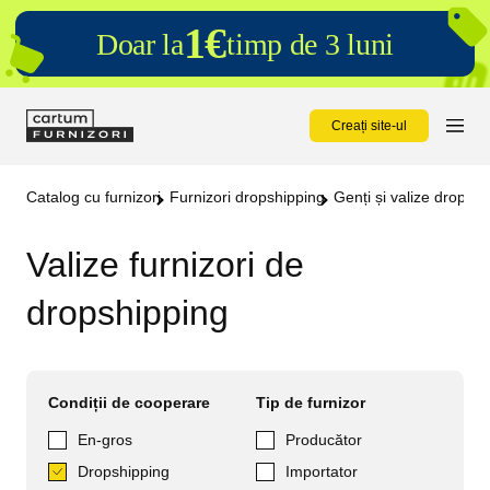
1€
Doar la
timp de 3 luni
Creați site-ul
Catalog cu furnizori
Furnizori dropshipping
Genți și valize dropshi
Valize furnizori de
dropshipping
Condiții de cooperare
Tip de furnizor
En-gros
Producător
Dropshipping
Importator