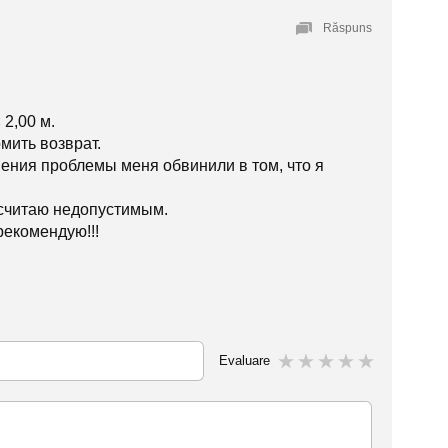
Răspuns
 2,00 м.
мить возврат.
шения проблемы меня обвинили в том, что я
 считаю недопустимым.
 не рекомендую!!!
Evaluare