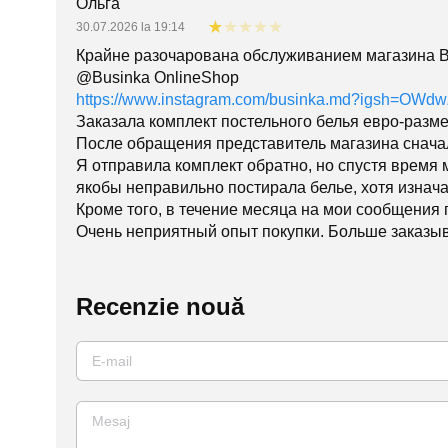
Ольга
30.07.2026 la 19:14
Крайне разочарована обслуживанием магазина B
@Businka OnlineShop
https://www.instagram.com/businka.md?igsh=OW
Заказала комплект постельного белья евро-размер
После обращения представитель магазина сначал
Я отправила комплект обратно, но спустя время 
якобы неправильно постирала белье, хотя изнача
Кроме того, в течение месяца на мои сообщения 
Очень неприятный опыт покупки. Больше заказы
Recenzie nouă