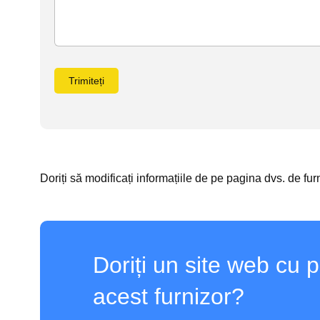
Trimiteți
Doriți să modificați informațiile de pe pagina dvs. de fu
Doriți un site web cu 
acest furnizor?