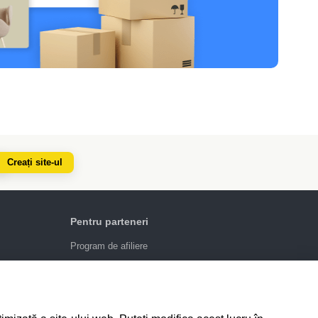
Creați site-ul
Pentru parteneri
Program de afiliere
4.6
924
recenzii