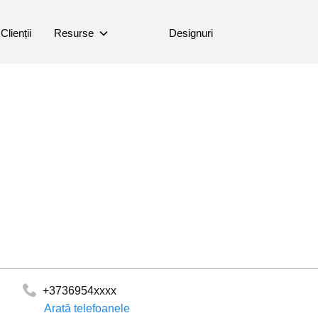
Clienții
Resurse
Designuri
+3736954xxxx
Arată telefoanele