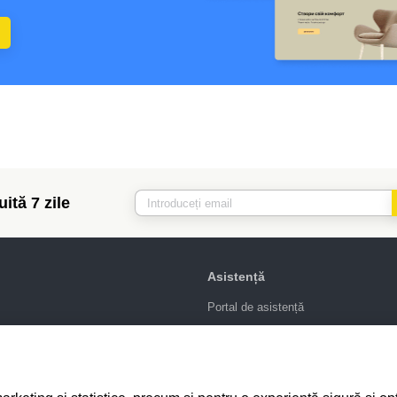
ită 7 zile
Asistență
Portal de asistență
sign
Scrie-ne în chat
 SEO
Contract public