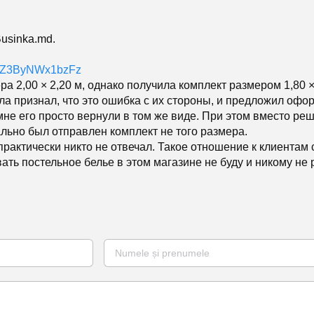
usinka.md.
dwZ3ByNWx1bzFz
а 2,00 × 2,20 м, однако получила комплект размером 1,80 ×
а признал, что это ошибка с их стороны, и предложил офор
мне его просто вернули в том же виде. При этом вместо ре
льно был отправлен комплект не того размера.
практически никто не отвечал. Такое отношение к клиентам
вать постельное белье в этом магазине не буду и никому