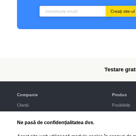
Creați site-ul
Testare gratu
Companie
Produs
Clienții
Posibilități
Blog
Galeria de de
Politica de confidențialitate
Promovarea
Ne pasă de confidențialitatea dvs.
Integrări