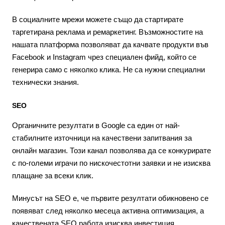
В социалните мрежи можете също да стартирате
таргетирана реклама и ремаркетинг. Възможностите на
нашата платформа позволяват да качвате продукти във
Facebook и Instagram чрез специален фийд, който се
генерира само с няколко клика. Не са нужни специални
технически знания.
SEO
Органичните резултати в Google са един от най-
стабилните източници на качествени запитвания за
онлайн магазин. Този канал позволява да се конкурирате
с по-големи играчи по нискочестотни заявки и не изисква
плащане за всеки клик.
Минусът на SEO е, че първите резултати обикновено се
появяват след няколко месеца активна оптимизация, а
качествената SEO работа изисква инвестиция.