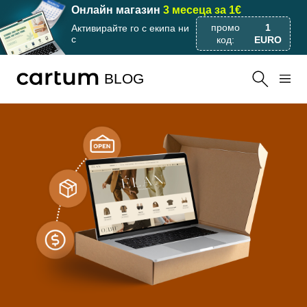
Онлайн магазин
3 месеца за 1€
промо
1
Активирайте го с екипа ни
с
код:
EURO
BLOG