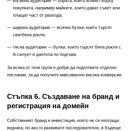
косвена аудитория — хората, които влияят върху
покупката, например майките, които дават съвет или
плащат част от разхода;
широка аудитория — всички булки, които търсят
сватбена рокля;
тясна аудитория — булки, които търсят бяла рокля с
А-силует и дантела по подгъва.
За всяка от тези групи е добре да подготвите отделно
послание, за да получите максимално висока конверсия.
Стъпка 6. Създаване на бранд и
регистрация на домейн
Собственият бранд е инвестиция, която не се изплаща
веднага, но ако го развивате последователно, в бъдеще