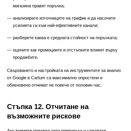
магазина правят поръчка;
анализирате източниците на трафик и да насочите
усилията си към най-ефективните канали;
разберете каква е средната стойност на поръчката;
оцените как промоциите и отстъпките влияят върху
продажбите.
Свързването и настройката на инструментите за анализ
от Google в Cartum са максимално опростени и
обикновено отнемат не повече от половин час.
Стъпка 12. Отчитане на
възможните рискове
Ако вземете предвид тези препоръки и следвате