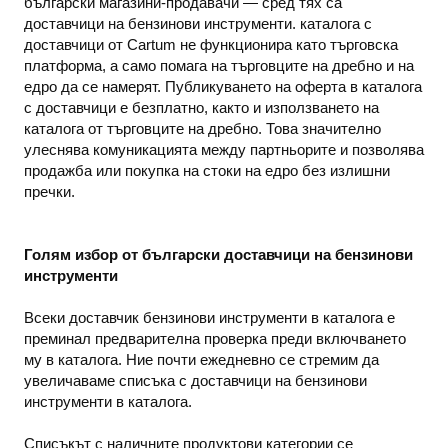
български магазини-продавачи — сред тях са
доставчици на бензинови инструменти. каталога с
доставчици от Cartum не функционира като търговска
платформа, а само помага на търговците на дребно и на
едро да се намерят. Публикуването на оферта в каталога
с доставчици е безплатно, както и използването на
каталога от търговците на дребно. Това значително
улеснява комуникацията между партньорите и позволява
продажба или покупка на стоки на едро без излишни
пречки.
Голям избор от български доставчици на бензинови
инструменти
Всеки доставчик бензинови инструменти в каталога е
преминал предварителна проверка преди включването
му в каталога. Ние почти ежедневно се стремим да
увеличаваме списъка с доставчици на бензинови
инструменти в каталога.
Списъкът с наличните продуктови категории се