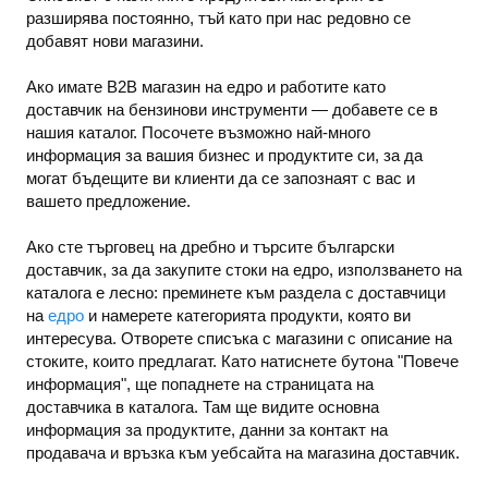
разширява постоянно, тъй като при нас редовно се
добавят нови магазини.
Ако имате B2B магазин на едро и работите като
доставчик на бензинови инструменти — добавете се в
нашия каталог. Посочете възможно най-много
информация за вашия бизнес и продуктите си, за да
могат бъдещите ви клиенти да се запознаят с вас и
вашето предложение.
Ако сте търговец на дребно и търсите български
доставчик, за да закупите стоки на едро, използването на
каталога е лесно: преминете към раздела с доставчици
на
едро
и намерете категорията продукти, която ви
интересува. Отворете списъка с магазини с описание на
стоките, които предлагат. Като натиснете бутона "Повече
информация", ще попаднете на страницата на
доставчика в каталога. Там ще видите основна
информация за продуктите, данни за контакт на
продавача и връзка към уебсайта на магазина доставчик.