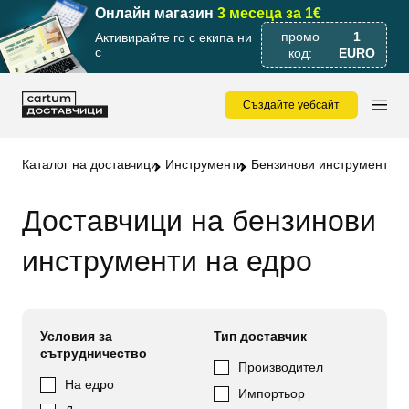
Онлайн магазин
3 месеца за 1€
промо
1
Активирайте го с екипа ни
с
код:
EURO
Създайте уебсайт
Каталог на доставчици
Инструменти
Бензинови инструменти
Доставчици на бензинови
инструменти на едро
Условия за
Тип доставчик
сътрудничество
Производител
На едро
Импортьор