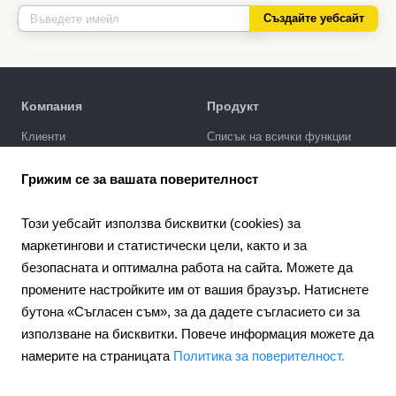
Създайте уебсайт
Компания
Продукт
Клиенти
Списък на всички функции
Политика за поверителност
Галерия за дизайни
Грижим се за вашата поверителност
SEO промотиране
Интеграции
Този уебсайт използва бисквитки (cookies) за
Цени
маркетингови и статистически цели, както и за
безопасната и оптимална работа на сайта. Можете да
Поддръжка
промените настройките им от вашия браузър. Натиснете
Портал за поддръжка
бутона «Съгласен съм», за да дадете съгласието си за
Напишете запитване
използване на бисквитки. Повече информация можете да
Обществен договор
намерите на страницата
Политика за поверителност.
4.6
Партньорство