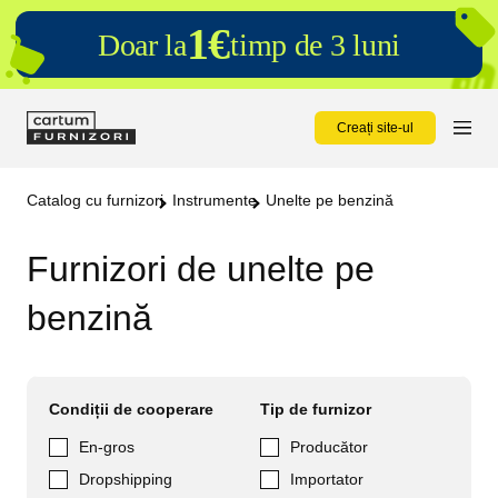
1€
Doar la
timp de 3 luni
Creați site-ul
Catalog cu furnizori
Instrumente
Unelte pe benzină
Furnizori de unelte pe
benzină
Condiții de cooperare
Tip de furnizor
En-gros
Producător
Dropshipping
Importator