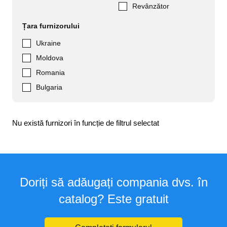
Revânzător
Țara furnizorului
Ukraine
Moldova
Romania
Bulgaria
Nu există furnizori în funcție de filtrul selectat
Doriți să adăugați compania dvs. în
catalog? Este gratuit