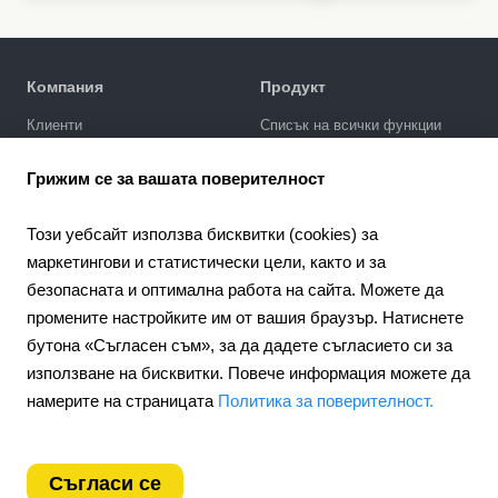
Компания
Продукт
Клиенти
Списък на всички функции
Политика за поверителност
Галерия за дизайни
Грижим се за вашата поверителност
SEO промотиране
Интеграции
Този уебсайт използва бисквитки (cookies) за
Цени
маркетингови и статистически цели, както и за
безопасната и оптимална работа на сайта. Можете да
Поддръжка
промените настройките им от вашия браузър. Натиснете
Портал за поддръжка
бутона «Съгласен съм», за да дадете съгласието си за
Напишете запитване
използване на бисквитки. Повече информация можете да
Обществен договор
намерите на страницата
Политика за поверителност.
4.6
Партньорство
924
отзиви
Партньорска програма
Съгласи се