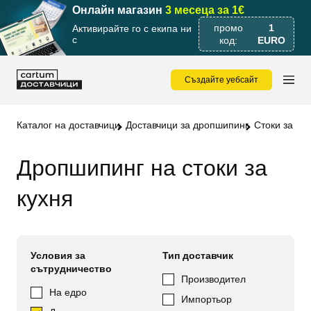
Онлайн магазин
3 месеца за 1€
промо
1
Активирайте го с екипа ни
с
код:
EURO
Създайте уебсайт
Каталог на доставчици
Доставчици за дропшипинг
Стоки за до
Дропшипинг на стоки за
кухня
Условия за
Тип доставчик
сътрудничество
Производител
На едро
Импортьор