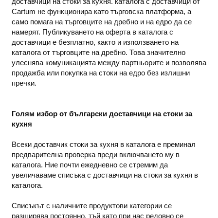
доставчици на стоки за кухня. каталога с доставчици от
Cartum не функционира като търговска платформа, а
само помага на търговците на дребно и на едро да се
намерят. Публикуването на оферта в каталога с
доставчици е безплатно, както и използването на
каталога от търговците на дребно. Това значително
улеснява комуникацията между партньорите и позволява
продажба или покупка на стоки на едро без излишни
пречки.
Голям избор от български доставчици на стоки за
кухня
Всеки доставчик стоки за кухня в каталога е преминал
предварителна проверка преди включването му в
каталога. Ние почти ежедневно се стремим да
увеличаваме списъка с доставчици на стоки за кухня в
каталога.
Списъкът с наличните продуктови категории се
разширява постоянно, тъй като при нас редовно се