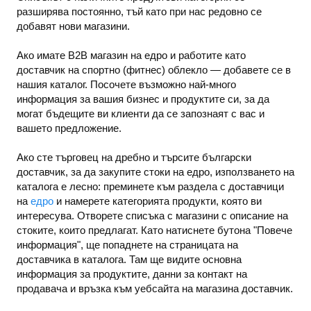
разширява постоянно, тъй като при нас редовно се
добавят нови магазини.
Ако имате B2B магазин на едро и работите като
доставчик на спортно (фитнес) облекло — добавете се в
нашия каталог. Посочете възможно най-много
информация за вашия бизнес и продуктите си, за да
могат бъдещите ви клиенти да се запознаят с вас и
вашето предложение.
Ако сте търговец на дребно и търсите български
доставчик, за да закупите стоки на едро, използването на
каталога е лесно: преминете към раздела с доставчици
на
едро
и намерете категорията продукти, която ви
интересува. Отворете списъка с магазини с описание на
стоките, които предлагат. Като натиснете бутона "Повече
информация", ще попаднете на страницата на
доставчика в каталога. Там ще видите основна
информация за продуктите, данни за контакт на
продавача и връзка към уебсайта на магазина доставчик.