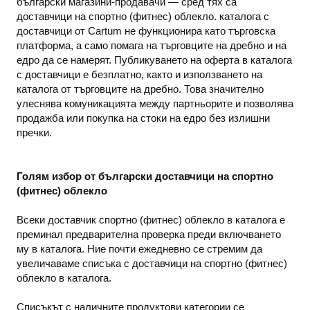
български магазини-продавачи — сред тях са
доставчици на спортно (фитнес) облекло. каталога с
доставчици от Cartum не функционира като търговска
платформа, а само помага на търговците на дребно и на
едро да се намерят. Публикуването на оферта в каталога
с доставчици е безплатно, както и използването на
каталога от търговците на дребно. Това значително
улеснява комуникацията между партньорите и позволява
продажба или покупка на стоки на едро без излишни
пречки.
Голям избор от български доставчици на спортно
(фитнес) облекло
Всеки доставчик спортно (фитнес) облекло в каталога е
преминал предварителна проверка преди включването
му в каталога. Ние почти ежедневно се стремим да
увеличаваме списъка с доставчици на спортно (фитнес)
облекло в каталога.
Списъкът с наличните продуктови категории се