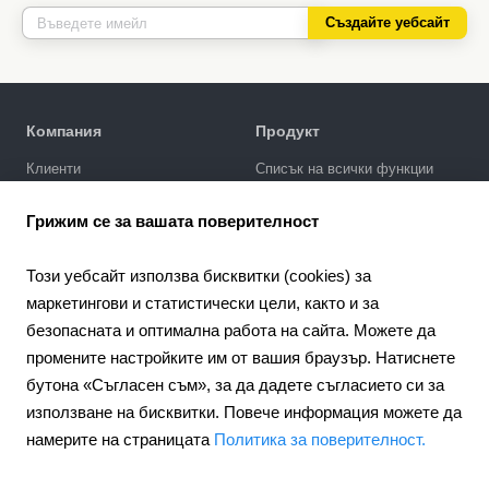
Създайте уебсайт
Компания
Продукт
Клиенти
Списък на всички функции
Политика за поверителност
Галерия за дизайни
Грижим се за вашата поверителност
SEO промотиране
Интеграции
Този уебсайт използва бисквитки (cookies) за
Цени
маркетингови и статистически цели, както и за
безопасната и оптимална работа на сайта. Можете да
Поддръжка
промените настройките им от вашия браузър. Натиснете
Портал за поддръжка
бутона «Съгласен съм», за да дадете съгласието си за
Напишете запитване
използване на бисквитки. Повече информация можете да
Обществен договор
намерите на страницата
Политика за поверителност.
4.6
Партньорство