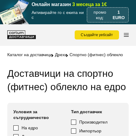
Онлайн магазин
3 месеца за 1€
промо
1
Активирайте го с екипа ни
с
код:
EURO
Създайте уебсайт
Каталог на доставчици
Дрехи
Спортно (фитнес) облекло
Доставчици на спортно
(фитнес) облекло на едро
Условия за
Тип доставчик
сътрудничество
Производител
На едро
Импортьор