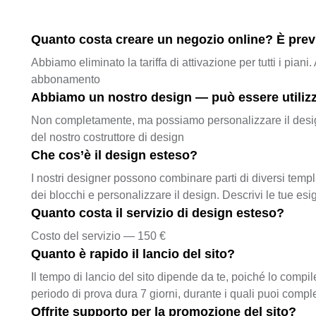
Quanto costa creare un negozio online? È previs
Abbiamo eliminato la tariffa di attivazione per tutti i pian
abbonamento
Abbiamo un nostro design — può essere utiliz
Non completamente, ma possiamo personalizzare il design pe
del nostro costruttore di design
Che cos’è il design esteso?
I nostri designer possono combinare parti di diversi templa
dei blocchi e personalizzare il design. Descrivi le tue esi
Quanto costa il servizio di design esteso?
Costo del servizio — 150 €
Quanto è rapido il lancio del sito?
Il tempo di lancio del sito dipende da te, poiché lo compil
periodo di prova dura 7 giorni, durante i quali puoi compl
Offrite supporto per la promozione del sito?