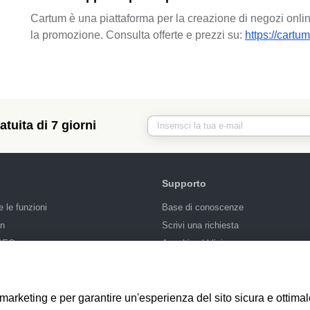
Cartum è una piattaforma per la creazione di negozi online
la promozione. Consulta offerte e prezzi su:
https://cartum.
tuita di 7 giorni
Supporto
e le funzioni
Base di conoscenze
gn
Scrivi una richiesta
 SEO
Appalti pubblici
di marketing e per garantire un'esperienza del sito sicura e ottima