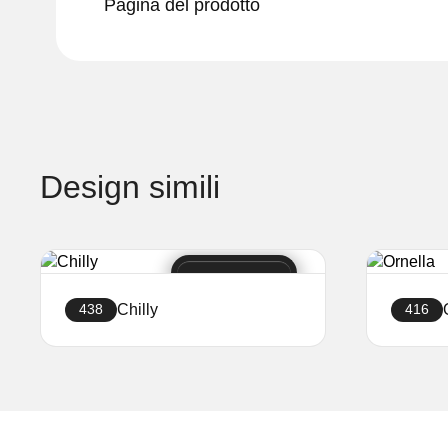
Pagina del prodotto
Design simili
Chilly
438
416
Crea sito web