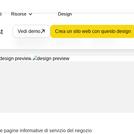
i
Risorse
Design
t
Vedi demo
Crea un sito web con questo design
Principale
Catalogo
Prodotto
e pagine informative di servizio del negozio