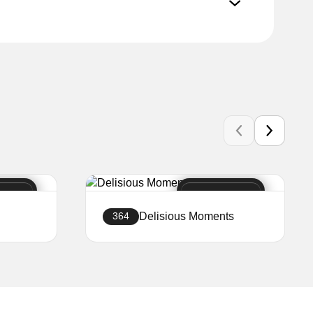
Delisious Moments
364
Crea sito web