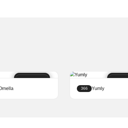
Ornella
Yumly
366
Crea sito web
Crea sito web