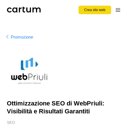
Crea sito web
Promozione
Ottimizzazione SEO di WebPriuli:
Visibilità e Risultati Garantiti
SEO