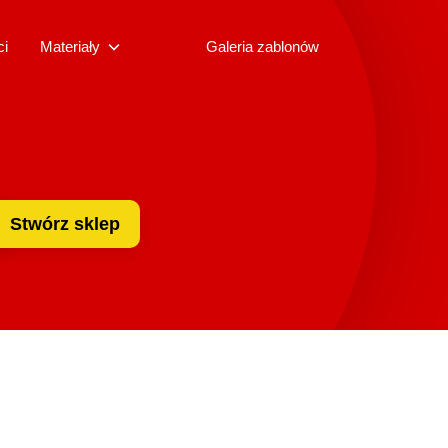
ci
Materiały
Galeria zablonów
Stwórz sklep