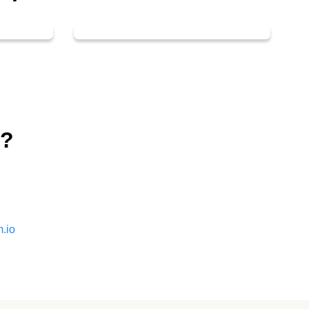
i?
.io