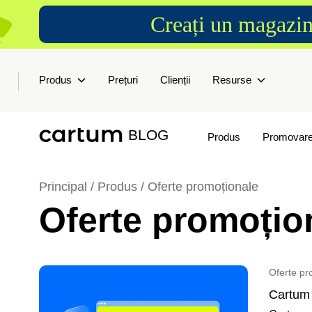
Creați un magazin
Produs
Prețuri
Clienții
Resurse
BLOG
Produs
Promovar
Principal /
Produs
/
Oferte promoționale
Oferte promoțio
Oferte pr
Cartum 