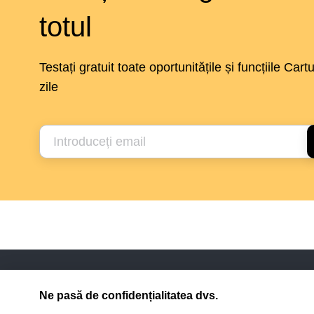
totul
Testați gratuit toate oportunitățile și funcțiile Car
zile
Companie
Produs
Ne pasă de confidențialitatea dvs.
Clienții
Posibilități