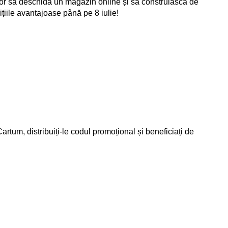
or să deschidă un magazin online și să construiască de
ițiile avantajoase până pe 8 iulie!
 Cartum, distribuiți-le codul promoțional și beneficiați de