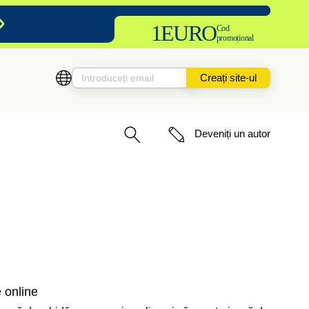
1EURO
Cod
promoțional
Creați site-ul
Deveniți un autor
 online