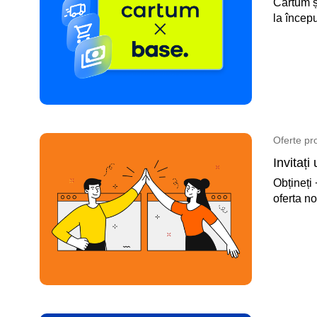
Cartum ș
la începu
Oferte pr
Invitați
Obțineți 
oferta no