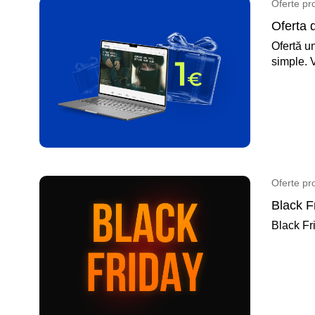
Oferte pr
Oferta 
Ofertă un
simple. V
Oferte pr
Black Fr
Black Fri