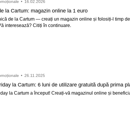
omoționale
•
16.02.2026
de la Cartum: magazin online la 1 euro
ică de la Cartum — creați un magazin online și folosiți-l timp de
ă interesează? Citiți în continuare.
omoționale
•
26.11.2025
iday la Cartum: 6 luni de utilizare gratuită după prima pl
day la Cartum a început! Creați-vă magazinul online și beneficiaț