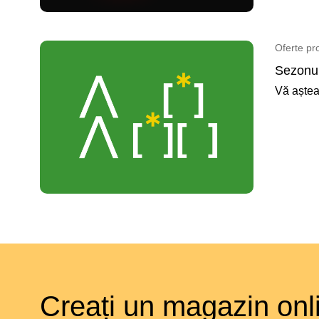
Oferte pr
Sezonul
Vă aștea
Creați un magazin onl