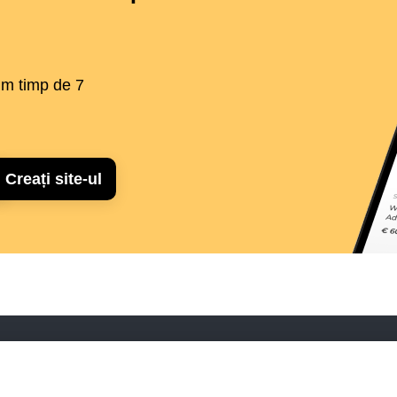
tum timp de 7
Creați site-ul
Asistență
Portal de asistență