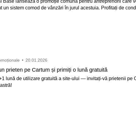
i Base lansează o promoție comună pentru antreprenorii care v
t un sistem comod de vânzări în jurul acestuia. Profitați de cond
omoționale
•
20.01.2026
 un prieten pe Cartum și primiți o lună gratuită
+1 lună de utilizare gratuită a site-ului — invitați-vă prietenii pe
astră!