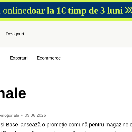
 online
doar la 1€ timp de 3 luni
Designuri
e
Exporturi
Ecommerce
nale
omoționale
•
09.06.2026
și Base lansează o promoție comună pentru magazinele