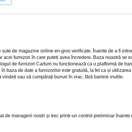
sute de magazine online en-gros verificate. Înainte de a fi intro
ar acei furnizori în care puteți avea încredere. Baza noastră se e
talogul de furnizori Cartum nu funcționează ca o platformă de tr
 baza de date a furnizorilor este gratuită, la fel ca și utilizarea
 vindeți sau să cumpărați bunuri în vrac, fără bariere inutile.
cat de managerii noștri și trec printr-un control preliminar înaint