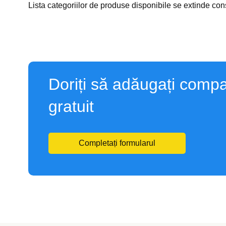
Lista categoriilor de produse disponibile se extinde co
Doriți să adăugați compa
gratuit
Completați formularul