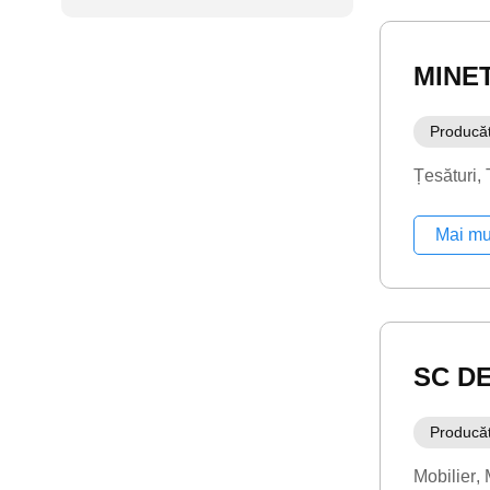
MINET
Producă
Țesături
Mai mu
SC D
Producă
Mobilier