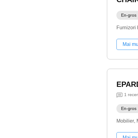
En-gros
Furnizor
Mai mu
EPAR
1
rece
En-gros
Mobilier
Mai mu