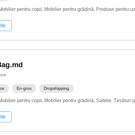
Mobilier pentru copii
Mobilier pentru grădină
Produse pentru uz
lte
Bag.md
nzie
tor
En-gros
Dropshipping
Mobilier pentru copii
Mobilier pentru grădină
Saltele
Țesături 
lte