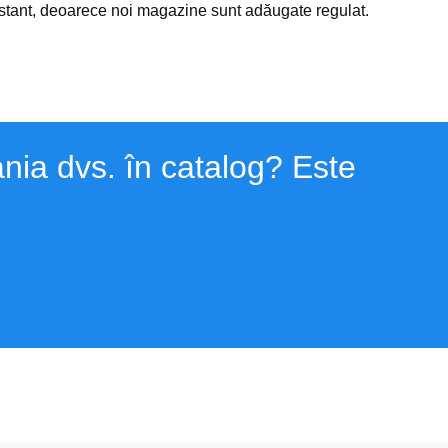
nstant, deoarece noi magazine sunt adăugate regulat.
nia dvs. în catalog? Este