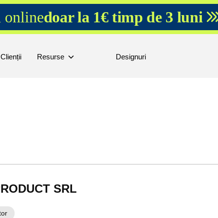
 online
doar la 1€ timp de 3 luni
Clienții
Resurse
Designuri
RODUCT SRL
tor