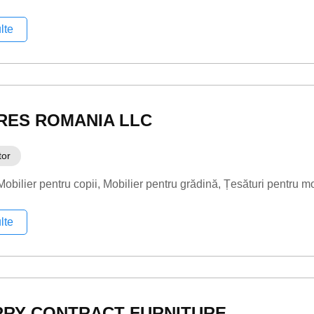
lte
RES ROMANIA LLC
tor
Mobilier pentru copii
Mobilier pentru grădină
Țesături pentru m
lte
RRY CONTRACT FURNITURE