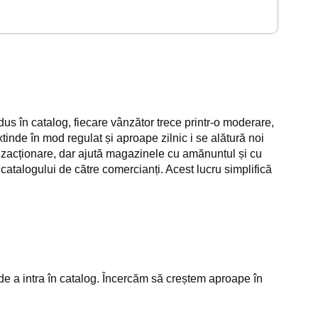
dus în catalog, fiecare vânzător trece printr-o moderare,
xtinde în mod regulat și aproape zilnic i se alătură noi
anzacționare, dar ajută magazinele cu amănuntul și cu
 catalogului de către comercianți. Acest lucru simplifică
e de a intra în catalog. Încercăm să creștem aproape în