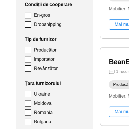
Condiții de cooperare
Mobilier
En-gros
Dropshipping
Mai mu
Tip de furnizor
Producător
Importator
Bean
Revânzător
1
rece
Țara furnizorului
Producă
Ukraine
Mobilier
Moldova
Mai mu
Romania
Bulgaria