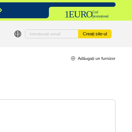
1EURO
Cod
promoțional
Creați site-ul
Adăugați un furnizor