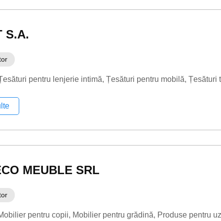
 S.A.
tor
Țesături pentru lenjerie intimă
Țesături pentru mobilă
Țesături 
lte
ECO MEUBLE SRL
tor
Mobilier pentru copii
Mobilier pentru grădină
Produse pentru uz