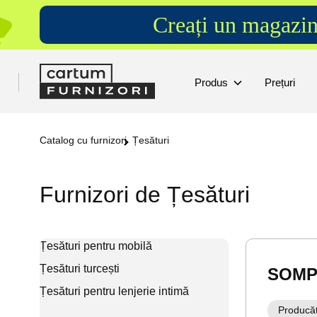
Creați un magazin
Produs
Prețuri
Catalog cu furnizori
Țesături
Furnizori de Țesături
Țesături pentru mobilă
Țesături turcești
SOMP
Țesături pentru lenjerie intimă
Producă