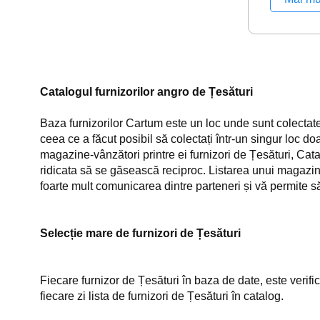
Catalogul furnizorilor angro de Țesături
Baza furnizorilor Cartum este un loc unde sunt colectate 
ceea ce a făcut posibil să colectați într-un singur loc do
magazine-vânzători printre ei furnizori de Țesături, Ca
ridicata să se găsească reciproc. Listarea unui magazin în
foarte mult comunicarea dintre parteneri și vă permite să
Selecție mare de furnizori de Țesături
Fiecare furnizor de Țesături în baza de date, este verifi
fiecare zi lista de furnizori de Țesături în catalog.